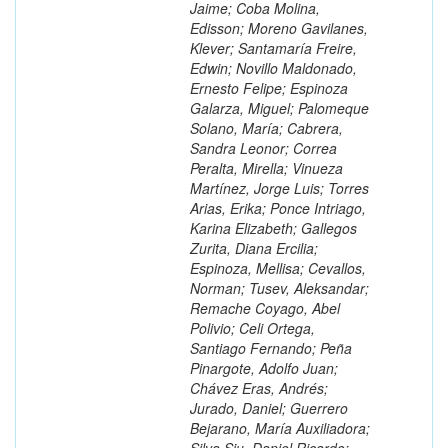
Jaime; Coba Molina,
Edisson; Moreno Gavilanes,
Klever; Santamaría Freire,
Edwin; Novillo Maldonado,
Ernesto Felipe; Espinoza
Galarza, Miguel; Palomeque
Solano, María; Cabrera,
Sandra Leonor; Correa
Peralta, Mirella; Vinueza
Martínez, Jorge Luis; Torres
Arias, Erika; Ponce Intriago,
Karina Elizabeth; Gallegos
Zurita, Diana Ercilia;
Espinoza, Mellisa; Cevallos,
Norman; Tusev, Aleksandar;
Remache Coyago, Abel
Polivio; Celi Ortega,
Santiago Fernando; Peña
Pinargote, Adolfo Juan;
Chávez Eras, Andrés;
Jurado, Daniel; Guerrero
Bejarano, María Auxiliadora;
Silva Siu, Daniel Ricardo;