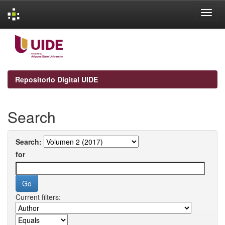
Skip
navigation
Repositorio Digital UIDE
Search
Search:
for
Current filters: