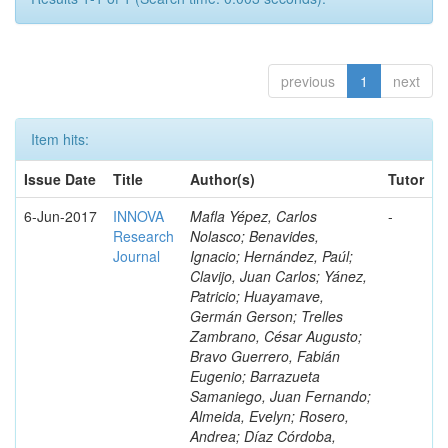
previous
1
next
Item hits:
Issue Date
Title
Author(s)
Tutor
6-Jun-2017
INNOVA
Mafla Yépez, Carlos
-
Research
Nolasco; Benavides,
Journal
Ignacio; Hernández, Paúl;
Clavijo, Juan Carlos; Yánez,
Patricio; Huayamave,
Germán Gerson; Trelles
Zambrano, César Augusto;
Bravo Guerrero, Fabián
Eugenio; Barrazueta
Samaniego, Juan Fernando;
Almeida, Evelyn; Rosero,
Andrea; Díaz Córdoba,