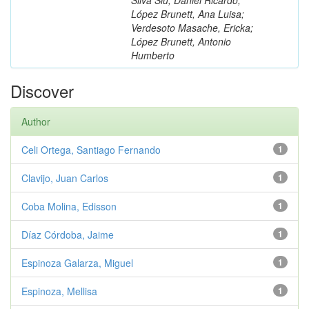
López Brunett, Ana Luisa;
Verdesoto Masache, Ericka;
López Brunett, Antonio
Humberto
Discover
Author
Celi Ortega, Santiago Fernando
1
Clavijo, Juan Carlos
1
Coba Molina, Edisson
1
Díaz Córdoba, Jaime
1
Espinoza Galarza, Miguel
1
Espinoza, Mellisa
1