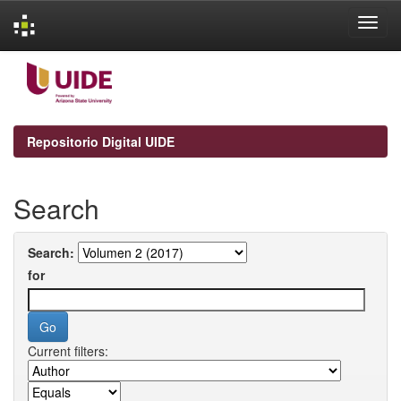
Skip
navigation
Repositorio Digital UIDE
Search
Search:
for
Current filters: