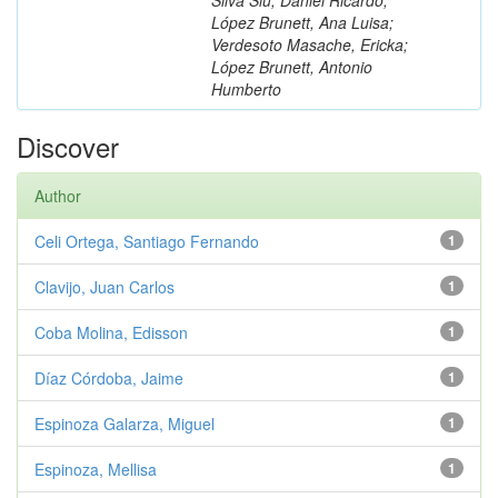
López Brunett, Ana Luisa;
Verdesoto Masache, Ericka;
López Brunett, Antonio
Humberto
Discover
Author
Celi Ortega, Santiago Fernando
1
Clavijo, Juan Carlos
1
Coba Molina, Edisson
1
Díaz Córdoba, Jaime
1
Espinoza Galarza, Miguel
1
Espinoza, Mellisa
1