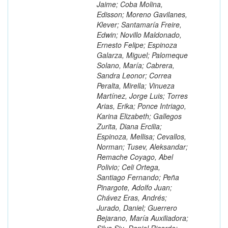
Jaime; Coba Molina,
Edisson; Moreno Gavilanes,
Klever; Santamaría Freire,
Edwin; Novillo Maldonado,
Ernesto Felipe; Espinoza
Galarza, Miguel; Palomeque
Solano, María; Cabrera,
Sandra Leonor; Correa
Peralta, Mirella; Vinueza
Martínez, Jorge Luis; Torres
Arias, Erika; Ponce Intriago,
Karina Elizabeth; Gallegos
Zurita, Diana Ercilia;
Espinoza, Mellisa; Cevallos,
Norman; Tusev, Aleksandar;
Remache Coyago, Abel
Polivio; Celi Ortega,
Santiago Fernando; Peña
Pinargote, Adolfo Juan;
Chávez Eras, Andrés;
Jurado, Daniel; Guerrero
Bejarano, María Auxiliadora;
Silva Siu, Daniel Ricardo;