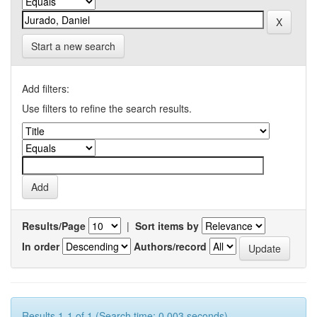
Start a new search
Add filters:
Use filters to refine the search results.
Results/Page
|
Sort items by
In order
Authors/record
Results 1-1 of 1 (Search time: 0.003 seconds).