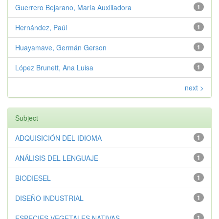
Guerrero Bejarano, María Auxiliadora
1
Hernández, Paúl
1
Huayamave, Germán Gerson
1
López Brunett, Ana Luisa
1
next >
Subject
ADQUISICIÓN DEL IDIOMA
1
ANÁLISIS DEL LENGUAJE
1
BIODIESEL
1
DISEÑO INDUSTRIAL
1
ESPECIES VEGETALES NATIVAS
1