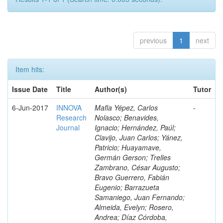
previous
1
next
Item hits:
Issue Date
Title
Author(s)
Tutor
6-Jun-2017
INNOVA
Mafla Yépez, Carlos
-
Research
Nolasco; Benavides,
Journal
Ignacio; Hernández, Paúl;
Clavijo, Juan Carlos; Yánez,
Patricio; Huayamave,
Germán Gerson; Trelles
Zambrano, César Augusto;
Bravo Guerrero, Fabián
Eugenio; Barrazueta
Samaniego, Juan Fernando;
Almeida, Evelyn; Rosero,
Andrea; Díaz Córdoba,