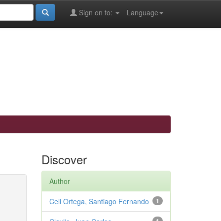
Sign on to:
Language
Discover
Author
Celi Ortega, Santiago Fernando
1