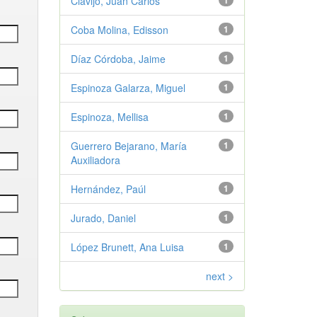
Clavijo, Juan Carlos
1
Coba Molina, Edisson
1
Díaz Córdoba, Jaime
1
Espinoza Galarza, Miguel
1
Espinoza, Mellisa
1
Guerrero Bejarano, María
1
Auxiliadora
Hernández, Paúl
1
Jurado, Daniel
1
López Brunett, Ana Luisa
1
next >