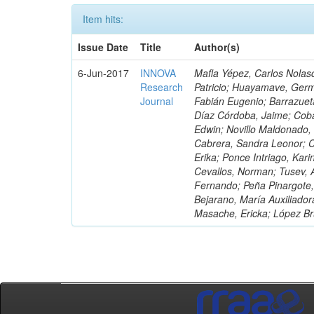
Item hits:
Issue Date
Title
Author(s)
6-Jun-2017
INNOVA
Mafla Yépez, Carlos Nolasc
Research
Patricio; Huayamave, Ger
Journal
Fabián Eugenio; Barrazuet
Díaz Córdoba, Jaime; Coba
Edwin; Novillo Maldonado,
Cabrera, Sandra Leonor; Co
Erika; Ponce Intriago, Kari
Cevallos, Norman; Tusev, 
Fernando; Peña Pinargote,
Bejarano, María Auxiliador
Masache, Ericka; López Br