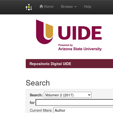
Home
Browse
Help
Skip
navigation
Repositorio Digital UIDE
Search
Search:
for
Current filters: