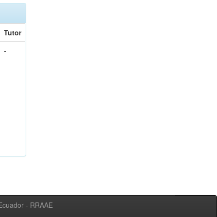
Tutor
-
l Ecuador - RRAAE