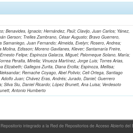
o; Benavides, Ignacio; Hernández, Paúl; Clavijo, Juan Carlos; Yánez,
mán Gerson; Trelles Zambrano, César Augusto; Bravo Guerrero,
a Samaniego, Juan Fernando; Almeida, Evelyn; Rosero, Andrea;
 Molina, Edisson; Moreno Gavilanes, Klever; Santamaría Freire,
 Ernesto Felipe; Espinoza Galarza, Miguel; Palomeque Solano, María;
rrea Peralta, Mirella; Vinueza Martínez, Jorge Luis; Torres Arias,
na Elizabeth; Gallegos Zurita, Diana Ercilia; Espinoza, Mellisa;
Aleksandar; Remache Coyago, Abel Polivio; Celi Ortega, Santiago
 Adolfo Juan; Chávez Eras, Andrés; Jurado, Daniel; Guerrero
a; Silva Siu, Daniel Ricardo; López Brunett, Ana Luisa; Verdesoto
unett, Antonio Humberto
Repositorio integrado a la Red de Repositorios de Acceso Abierto de