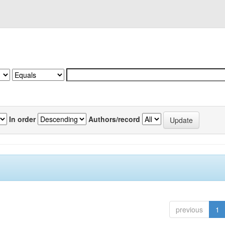
In order
Authors/record
previous
1