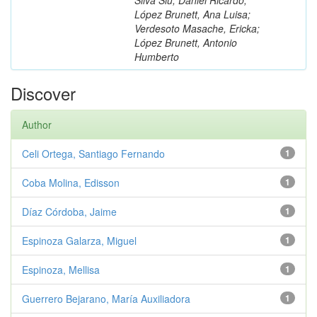
López Brunett, Ana Luisa;
Verdesoto Masache, Ericka;
López Brunett, Antonio
Humberto
Discover
Author
Celi Ortega, Santiago Fernando
1
Coba Molina, Edisson
1
Díaz Córdoba, Jaime
1
Espinoza Galarza, Miguel
1
Espinoza, Mellisa
1
Guerrero Bejarano, María Auxiliadora
1