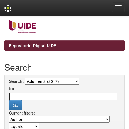
Skip
navigation
Repositorio Digital UIDE
Search
Search:
for
Current filters: