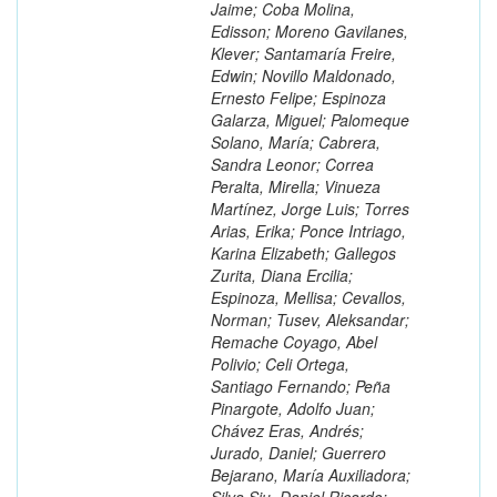
Jaime; Coba Molina,
Edisson; Moreno Gavilanes,
Klever; Santamaría Freire,
Edwin; Novillo Maldonado,
Ernesto Felipe; Espinoza
Galarza, Miguel; Palomeque
Solano, María; Cabrera,
Sandra Leonor; Correa
Peralta, Mirella; Vinueza
Martínez, Jorge Luis; Torres
Arias, Erika; Ponce Intriago,
Karina Elizabeth; Gallegos
Zurita, Diana Ercilia;
Espinoza, Mellisa; Cevallos,
Norman; Tusev, Aleksandar;
Remache Coyago, Abel
Polivio; Celi Ortega,
Santiago Fernando; Peña
Pinargote, Adolfo Juan;
Chávez Eras, Andrés;
Jurado, Daniel; Guerrero
Bejarano, María Auxiliadora;
Silva Siu, Daniel Ricardo;