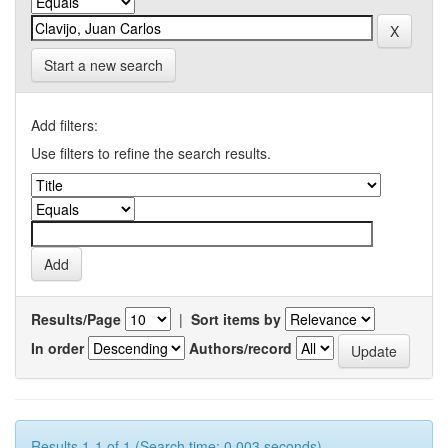
Start a new search
Add filters:
Use filters to refine the search results.
Results/Page
|
Sort items by
In order
Authors/record
Results 1-1 of 1 (Search time: 0.003 seconds).