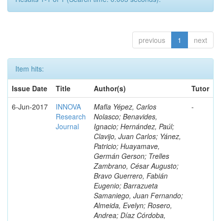
previous
1
next
Item hits:
Issue Date
Title
Author(s)
Tutor
6-Jun-2017
INNOVA
Mafla Yépez, Carlos
-
Research
Nolasco; Benavides,
Journal
Ignacio; Hernández, Paúl;
Clavijo, Juan Carlos; Yánez,
Patricio; Huayamave,
Germán Gerson; Trelles
Zambrano, César Augusto;
Bravo Guerrero, Fabián
Eugenio; Barrazueta
Samaniego, Juan Fernando;
Almeida, Evelyn; Rosero,
Andrea; Díaz Córdoba,