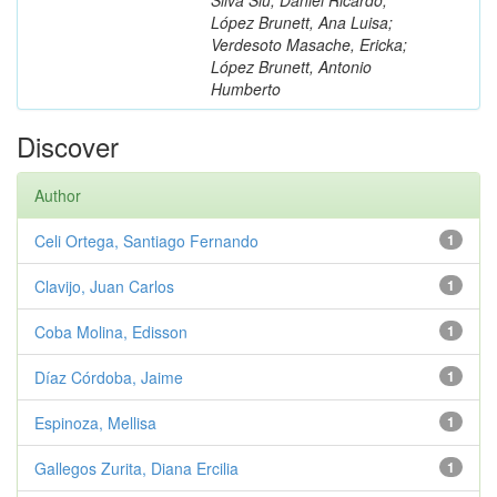
López Brunett, Ana Luisa;
Verdesoto Masache, Ericka;
López Brunett, Antonio
Humberto
Discover
Author
Celi Ortega, Santiago Fernando
1
Clavijo, Juan Carlos
1
Coba Molina, Edisson
1
Díaz Córdoba, Jaime
1
Espinoza, Mellisa
1
Gallegos Zurita, Diana Ercilia
1