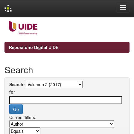
Skip
navigation
Repositorio Digital UIDE
Search
Search:
for
Current filters: