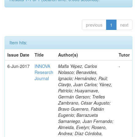
previous
1
next
Item hits:
Issue Date
Title
Author(s)
Tutor
6-Jun-2017
INNOVA
Mafla Yépez, Carlos
-
Research
Nolasco; Benavides,
Journal
Ignacio; Hernández, Paúl;
Clavijo, Juan Carlos; Yánez,
Patricio; Huayamave,
Germán Gerson; Trelles
Zambrano, César Augusto;
Bravo Guerrero, Fabián
Eugenio; Barrazueta
Samaniego, Juan Fernando;
Almeida, Evelyn; Rosero,
Andrea; Díaz Córdoba,