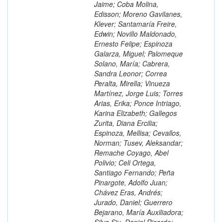
Jaime; Coba Molina,
Edisson; Moreno Gavilanes,
Klever; Santamaría Freire,
Edwin; Novillo Maldonado,
Ernesto Felipe; Espinoza
Galarza, Miguel; Palomeque
Solano, María; Cabrera,
Sandra Leonor; Correa
Peralta, Mirella; Vinueza
Martínez, Jorge Luis; Torres
Arias, Erika; Ponce Intriago,
Karina Elizabeth; Gallegos
Zurita, Diana Ercilia;
Espinoza, Mellisa; Cevallos,
Norman; Tusev, Aleksandar;
Remache Coyago, Abel
Polivio; Celi Ortega,
Santiago Fernando; Peña
Pinargote, Adolfo Juan;
Chávez Eras, Andrés;
Jurado, Daniel; Guerrero
Bejarano, María Auxiliadora;
Silva Siu, Daniel Ricardo;