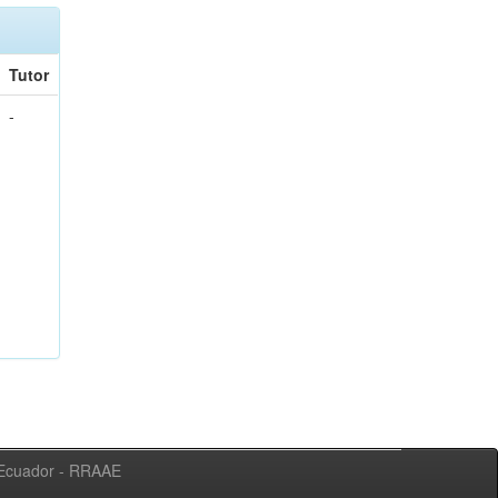
Tutor
-
l Ecuador - RRAAE