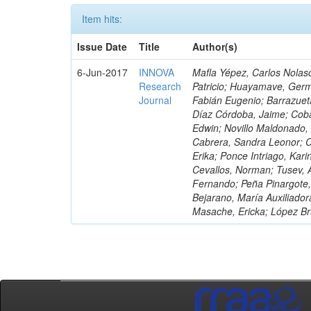
Item hits:
Issue Date
Title
Author(s)
6-Jun-2017
INNOVA
Mafla Yépez, Carlos Nolasc
Research
Patricio; Huayamave, Ger
Journal
Fabián Eugenio; Barrazuet
Díaz Córdoba, Jaime; Coba
Edwin; Novillo Maldonado,
Cabrera, Sandra Leonor; Co
Erika; Ponce Intriago, Kari
Cevallos, Norman; Tusev, 
Fernando; Peña Pinargote,
Bejarano, María Auxiliador
Masache, Ericka; López Br