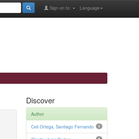
Sign on to:
Language
Discover
Author
Celi Ortega, Santiago Fernando
1