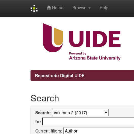
Home
Browse
Help
Skip
navigation
Repositorio Digital UIDE
Search
Search:
for
Current filters: