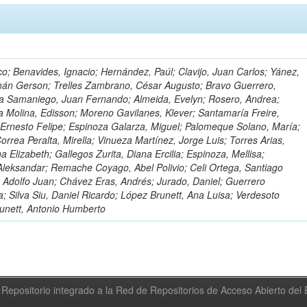
o; Benavides, Ignacio; Hernández, Paúl; Clavijo, Juan Carlos; Yánez,
mán Gerson; Trelles Zambrano, César Augusto; Bravo Guerrero,
a Samaniego, Juan Fernando; Almeida, Evelyn; Rosero, Andrea;
 Molina, Edisson; Moreno Gavilanes, Klever; Santamaría Freire,
 Ernesto Felipe; Espinoza Galarza, Miguel; Palomeque Solano, María;
rrea Peralta, Mirella; Vinueza Martínez, Jorge Luis; Torres Arias,
na Elizabeth; Gallegos Zurita, Diana Ercilia; Espinoza, Mellisa;
Aleksandar; Remache Coyago, Abel Polivio; Celi Ortega, Santiago
 Adolfo Juan; Chávez Eras, Andrés; Jurado, Daniel; Guerrero
a; Silva Siu, Daniel Ricardo; López Brunett, Ana Luisa; Verdesoto
unett, Antonio Humberto
Repositorio integrado a la Red de Repositorios de Acceso Abierto de