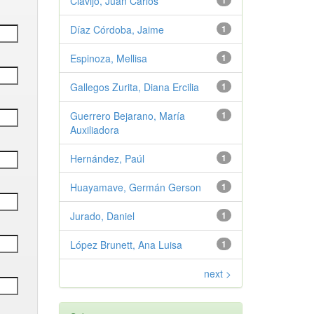
Clavijo, Juan Carlos
1
Díaz Córdoba, Jaime
1
Espinoza, Mellisa
1
Gallegos Zurita, Diana Ercilia
1
Guerrero Bejarano, María
1
Auxiliadora
Hernández, Paúl
1
Huayamave, Germán Gerson
1
Jurado, Daniel
1
López Brunett, Ana Luisa
1
next >