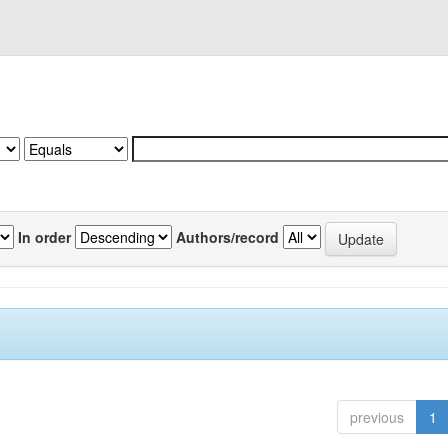
In order
Authors/record
previous
1