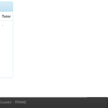
Tutor
-
l Ecuador - RRAAE