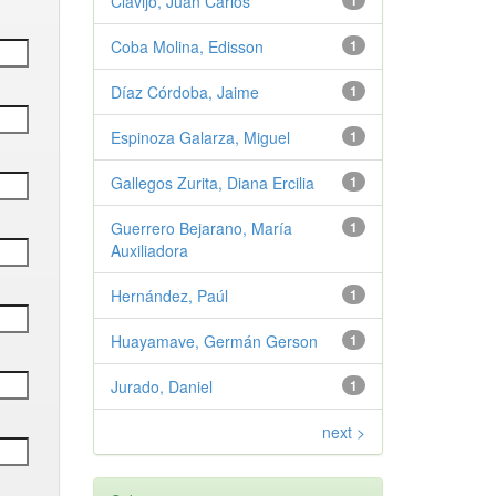
Clavijo, Juan Carlos
1
Coba Molina, Edisson
1
Díaz Córdoba, Jaime
1
Espinoza Galarza, Miguel
1
Gallegos Zurita, Diana Ercilia
1
Guerrero Bejarano, María
1
Auxiliadora
Hernández, Paúl
1
Huayamave, Germán Gerson
1
Jurado, Daniel
1
next >