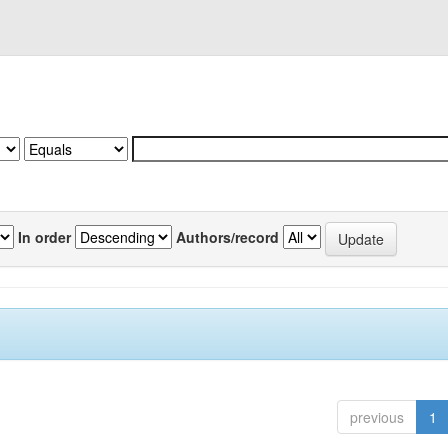
In order
Authors/record
previous
1