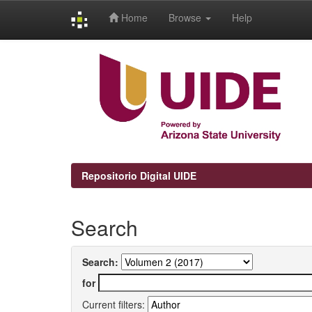
Home
Browse
Help
Skip
navigation
Repositorio Digital UIDE
Search
Search:
for
Current filters: