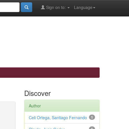
Sign on to:
Language
Discover
Author
Celi Ortega, Santiago Fernando
1