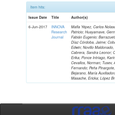
Item hits:
Issue Date
Title
Author(s)
6-Jun-2017
INNOVA
Mafla Yépez, Carlos Nolasc
Research
Patricio; Huayamave, Ger
Journal
Fabián Eugenio; Barrazuet
Díaz Córdoba, Jaime; Coba
Edwin; Novillo Maldonado,
Cabrera, Sandra Leonor; Co
Erika; Ponce Intriago, Kari
Cevallos, Norman; Tusev, 
Fernando; Peña Pinargote,
Bejarano, María Auxiliador
Masache, Ericka; López Br