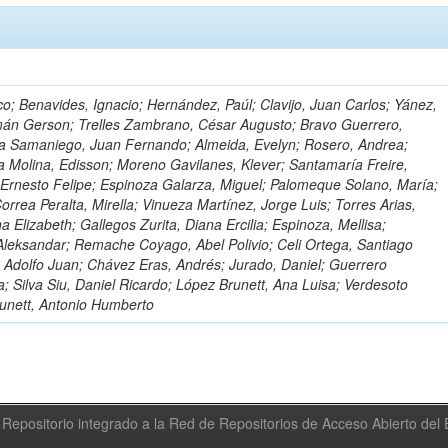
o; Benavides, Ignacio; Hernández, Paúl; Clavijo, Juan Carlos; Yánez,
mán Gerson; Trelles Zambrano, César Augusto; Bravo Guerrero,
a Samaniego, Juan Fernando; Almeida, Evelyn; Rosero, Andrea;
 Molina, Edisson; Moreno Gavilanes, Klever; Santamaría Freire,
 Ernesto Felipe; Espinoza Galarza, Miguel; Palomeque Solano, María;
rrea Peralta, Mirella; Vinueza Martínez, Jorge Luis; Torres Arias,
na Elizabeth; Gallegos Zurita, Diana Ercilia; Espinoza, Mellisa;
Aleksandar; Remache Coyago, Abel Polivio; Celi Ortega, Santiago
 Adolfo Juan; Chávez Eras, Andrés; Jurado, Daniel; Guerrero
a; Silva Siu, Daniel Ricardo; López Brunett, Ana Luisa; Verdesoto
unett, Antonio Humberto
Repositorio integrado a la Red de Repositorios de Acceso Abierto de