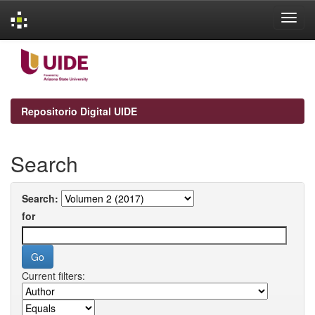
Skip
navigation
Repositorio Digital UIDE
Search
Search:
for
Current filters: