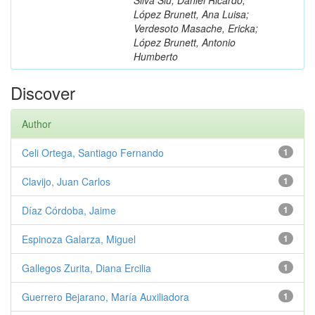
López Brunett, Ana Luisa;
Verdesoto Masache, Ericka;
López Brunett, Antonio
Humberto
Discover
Author
Celi Ortega, Santiago Fernando
1
Clavijo, Juan Carlos
1
Díaz Córdoba, Jaime
1
Espinoza Galarza, Miguel
1
Gallegos Zurita, Diana Ercilia
1
Guerrero Bejarano, María Auxiliadora
1