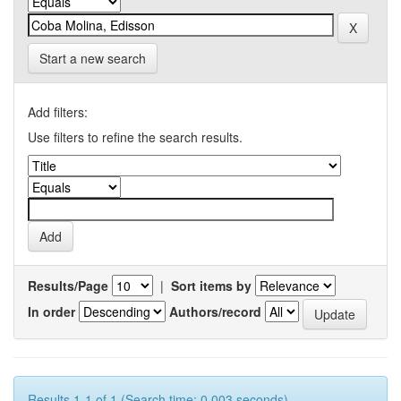
Start a new search
Add filters:
Use filters to refine the search results.
Results/Page
|
Sort items by
In order
Authors/record
Results 1-1 of 1 (Search time: 0.003 seconds).