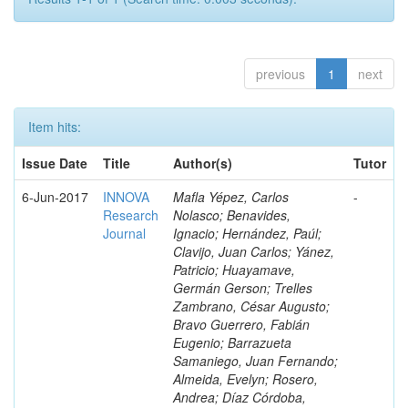
previous
1
next
Item hits:
Issue Date
Title
Author(s)
Tutor
6-Jun-2017
INNOVA
Mafla Yépez, Carlos
-
Research
Nolasco; Benavides,
Journal
Ignacio; Hernández, Paúl;
Clavijo, Juan Carlos; Yánez,
Patricio; Huayamave,
Germán Gerson; Trelles
Zambrano, César Augusto;
Bravo Guerrero, Fabián
Eugenio; Barrazueta
Samaniego, Juan Fernando;
Almeida, Evelyn; Rosero,
Andrea; Díaz Córdoba,