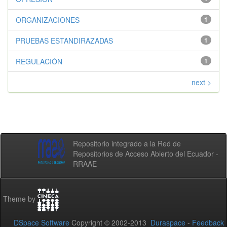
ORGANIZACIONES
1
PRUEBAS ESTANDIRAZADAS
1
REGULACIÓN
1
next >
Repositorio integrado a la Red de
Repositorios de Acceso Abierto del Ecuador -
RRAAE
Theme by
DSpace Software
Copyright © 2002-2013
Duraspace
-
Feedback