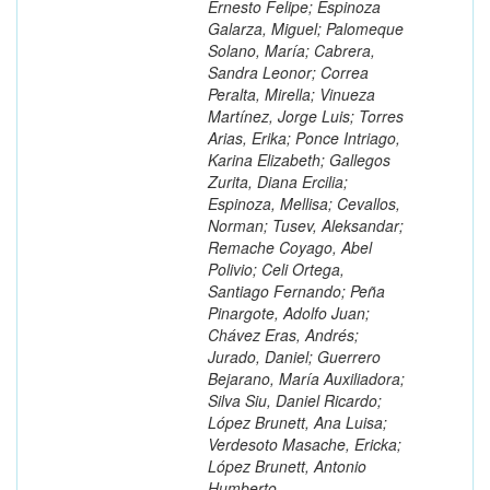
Ernesto Felipe; Espinoza
Galarza, Miguel; Palomeque
Solano, María; Cabrera,
Sandra Leonor; Correa
Peralta, Mirella; Vinueza
Martínez, Jorge Luis; Torres
Arias, Erika; Ponce Intriago,
Karina Elizabeth; Gallegos
Zurita, Diana Ercilia;
Espinoza, Mellisa; Cevallos,
Norman; Tusev, Aleksandar;
Remache Coyago, Abel
Polivio; Celi Ortega,
Santiago Fernando; Peña
Pinargote, Adolfo Juan;
Chávez Eras, Andrés;
Jurado, Daniel; Guerrero
Bejarano, María Auxiliadora;
Silva Siu, Daniel Ricardo;
López Brunett, Ana Luisa;
Verdesoto Masache, Ericka;
López Brunett, Antonio
Humberto