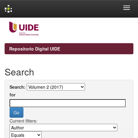
Skip
navigation
Repositorio Digital UIDE
Search
Search:
for
Current filters: