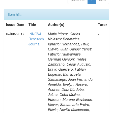
Item hits:
Issue Date
Title
Author(s)
Tutor
6-Jun-2017
INNOVA
Mafla Yépez, Carlos
-
Research
Nolasco; Benavides,
Journal
Ignacio; Hernández, Paúl;
Clavijo, Juan Carlos; Yánez,
Patricio; Huayamave,
Germán Gerson; Trelles
Zambrano, César Augusto;
Bravo Guerrero, Fabián
Eugenio; Barrazueta
Samaniego, Juan Fernando;
Almeida, Evelyn; Rosero,
Andrea; Díaz Córdoba,
Jaime; Coba Molina,
Edisson; Moreno Gavilanes,
Klever; Santamaría Freire,
Edwin; Novillo Maldonado,