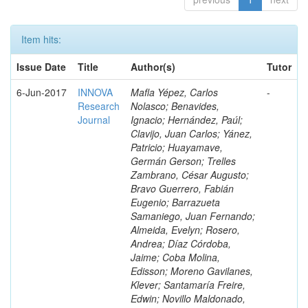
Item hits:
Issue Date
Title
Author(s)
Tutor
6-Jun-2017
INNOVA
Mafla Yépez, Carlos
-
Research
Nolasco; Benavides,
Journal
Ignacio; Hernández, Paúl;
Clavijo, Juan Carlos; Yánez,
Patricio; Huayamave,
Germán Gerson; Trelles
Zambrano, César Augusto;
Bravo Guerrero, Fabián
Eugenio; Barrazueta
Samaniego, Juan Fernando;
Almeida, Evelyn; Rosero,
Andrea; Díaz Córdoba,
Jaime; Coba Molina,
Edisson; Moreno Gavilanes,
Klever; Santamaría Freire,
Edwin; Novillo Maldonado,