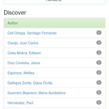
Discover
Author
Celi Ortega, Santiago Fernando
1
Clavijo, Juan Carlos
1
Coba Molina, Edisson
1
Díaz Córdoba, Jaime
1
Espinoza, Mellisa
1
Gallegos Zurita, Diana Ercilia
1
Guerrero Bejarano, María Auxiliadora
1
Hernández, Paúl
1