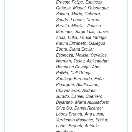
Ernesto Felipe; Espinoza
Galarza, Miguel; Palomeque
Solano, María; Cabrera,
Sandra Leonor; Correa
Peralta, Mirella; Vinueza
Martínez, Jorge Luis; Torres
Arias, Erika; Ponce Intriago,
Karina Elizabeth; Gallegos
Zurita, Diana Ercilia;
Espinoza, Mellisa; Cevallos,
Norman; Tusev, Aleksandar;
Remache Coyago, Abel
Polivio; Celi Ortega,
Santiago Fernando; Peña
Pinargote, Adolfo Juan;
Chávez Eras, Andrés;
Jurado, Daniel; Guerrero
Bejarano, María Auxiliadora;
Silva Siu, Daniel Ricardo;
López Brunett, Ana Luisa;
Verdesoto Masache, Ericka;
López Brunett, Antonio
Humberto