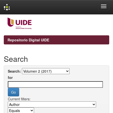
Skip
navigation
Repositorio Digital UIDE
Search
Search:
for
Current filters: