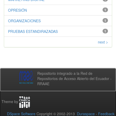
OPRESIÓN
1
ORGANIZACIONES
1
PRUEBAS ESTANDIRAZADAS
1
next >
Repositorio integrado a la Red de
Repositorios de Acceso Abierto del Ecuador -
RRAAE
Theme by
DSpace Software
Copyright © 2002-2013
Duraspace
-
Feedback