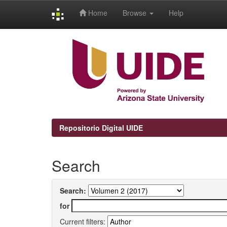
Home
Browse
Help
Skip
navigation
Repositorio Digital UIDE
Search
Search:
for
Current filters: