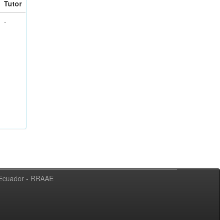
Tutor
-
l Ecuador - RRAAE