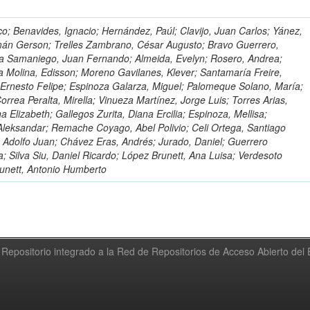
o; Benavides, Ignacio; Hernández, Paúl; Clavijo, Juan Carlos; Yánez,
mán Gerson; Trelles Zambrano, César Augusto; Bravo Guerrero,
a Samaniego, Juan Fernando; Almeida, Evelyn; Rosero, Andrea;
 Molina, Edisson; Moreno Gavilanes, Klever; Santamaría Freire,
 Ernesto Felipe; Espinoza Galarza, Miguel; Palomeque Solano, María;
rrea Peralta, Mirella; Vinueza Martínez, Jorge Luis; Torres Arias,
na Elizabeth; Gallegos Zurita, Diana Ercilia; Espinoza, Mellisa;
Aleksandar; Remache Coyago, Abel Polivio; Celi Ortega, Santiago
 Adolfo Juan; Chávez Eras, Andrés; Jurado, Daniel; Guerrero
a; Silva Siu, Daniel Ricardo; López Brunett, Ana Luisa; Verdesoto
unett, Antonio Humberto
Repositorio integrado a la Red de Repositorios de Acceso Abierto de