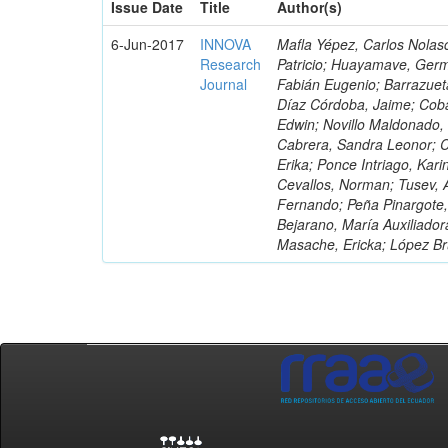
Issue Date
Title
Author(s)
6-Jun-2017
INNOVA
Mafla Yépez, Carlos Nolasc
Research
Patricio; Huayamave, Ger
Journal
Fabián Eugenio; Barrazuet
Díaz Córdoba, Jaime; Coba
Edwin; Novillo Maldonado,
Cabrera, Sandra Leonor; Co
Erika; Ponce Intriago, Kari
Cevallos, Norman; Tusev, 
Fernando; Peña Pinargote,
Bejarano, María Auxiliador
Masache, Ericka; López Br