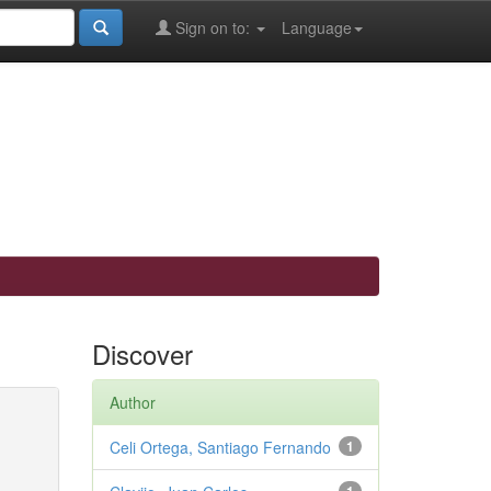
Sign on to:
Language
Discover
Author
Celi Ortega, Santiago Fernando
1