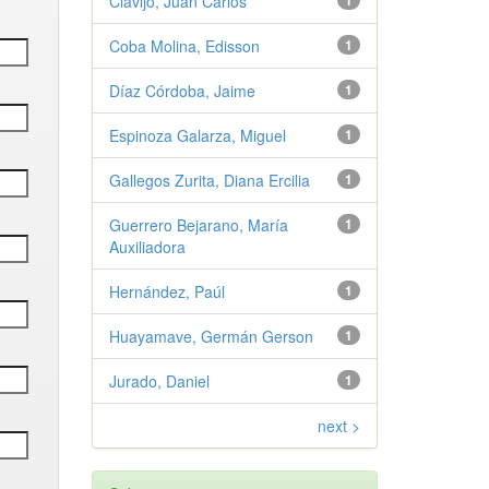
Clavijo, Juan Carlos
1
Coba Molina, Edisson
1
Díaz Córdoba, Jaime
1
Espinoza Galarza, Miguel
1
Gallegos Zurita, Diana Ercilia
1
Guerrero Bejarano, María
1
Auxiliadora
Hernández, Paúl
1
Huayamave, Germán Gerson
1
Jurado, Daniel
1
next >