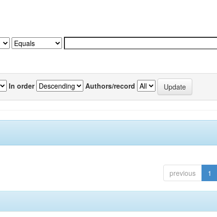
In order
Authors/record
previous
1