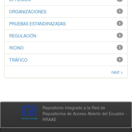
ORGANIZACIONES
1
PRUEBAS ESTANDIRAZADAS
1
REGULACIÓN
1
RICINO
1
TRÁFICO
1
next >
Repositorio integrado a la Red de
Repositorios de Acceso Abierto del Ecuador -
RRAAE