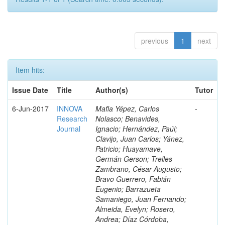
previous
1
next
Item hits:
Issue Date
Title
Author(s)
Tutor
6-Jun-2017
INNOVA
Mafla Yépez, Carlos
-
Research
Nolasco; Benavides,
Journal
Ignacio; Hernández, Paúl;
Clavijo, Juan Carlos; Yánez,
Patricio; Huayamave,
Germán Gerson; Trelles
Zambrano, César Augusto;
Bravo Guerrero, Fabián
Eugenio; Barrazueta
Samaniego, Juan Fernando;
Almeida, Evelyn; Rosero,
Andrea; Díaz Córdoba,