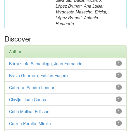
López Brunett, Ana Luisa;
Verdesoto Masache, Ericka;
López Brunett, Antonio
Humberto
Discover
Author
Barrazueta Samaniego, Juan Fernando
1
Bravo Guerrero, Fabián Eugenio
1
Cabrera, Sandra Leonor
1
Clavijo, Juan Carlos
1
Coba Molina, Edisson
1
Correa Peralta, Mirella
1