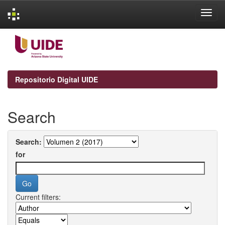
Skip
navigation
Repositorio Digital UIDE
Search
Search:
for
Current filters: