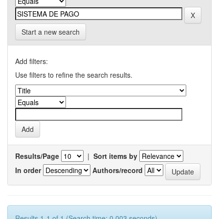
Start a new search
Add filters:
Use filters to refine the search results.
Results/Page
|
Sort items by
In order
Authors/record
Results 1-1 of 1 (Search time: 0.003 seconds).