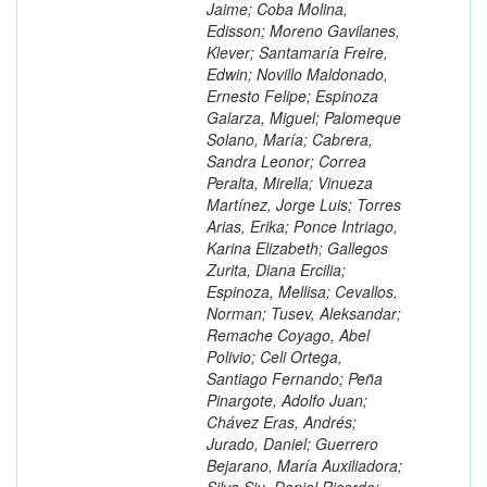
Jaime; Coba Molina,
Edisson; Moreno Gavilanes,
Klever; Santamaría Freire,
Edwin; Novillo Maldonado,
Ernesto Felipe; Espinoza
Galarza, Miguel; Palomeque
Solano, María; Cabrera,
Sandra Leonor; Correa
Peralta, Mirella; Vinueza
Martínez, Jorge Luis; Torres
Arias, Erika; Ponce Intriago,
Karina Elizabeth; Gallegos
Zurita, Diana Ercilia;
Espinoza, Mellisa; Cevallos,
Norman; Tusev, Aleksandar;
Remache Coyago, Abel
Polivio; Celi Ortega,
Santiago Fernando; Peña
Pinargote, Adolfo Juan;
Chávez Eras, Andrés;
Jurado, Daniel; Guerrero
Bejarano, María Auxiliadora;
Silva Siu, Daniel Ricardo;