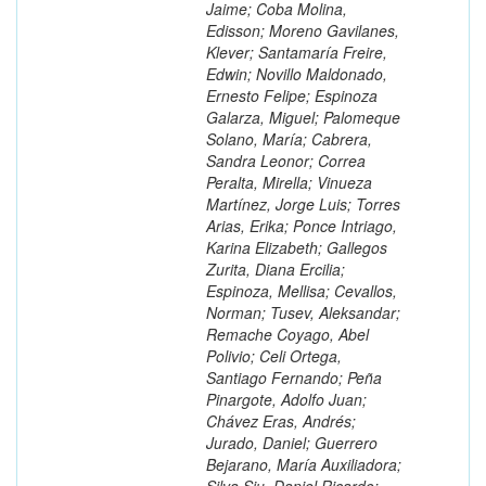
Jaime; Coba Molina,
Edisson; Moreno Gavilanes,
Klever; Santamaría Freire,
Edwin; Novillo Maldonado,
Ernesto Felipe; Espinoza
Galarza, Miguel; Palomeque
Solano, María; Cabrera,
Sandra Leonor; Correa
Peralta, Mirella; Vinueza
Martínez, Jorge Luis; Torres
Arias, Erika; Ponce Intriago,
Karina Elizabeth; Gallegos
Zurita, Diana Ercilia;
Espinoza, Mellisa; Cevallos,
Norman; Tusev, Aleksandar;
Remache Coyago, Abel
Polivio; Celi Ortega,
Santiago Fernando; Peña
Pinargote, Adolfo Juan;
Chávez Eras, Andrés;
Jurado, Daniel; Guerrero
Bejarano, María Auxiliadora;
Silva Siu, Daniel Ricardo;