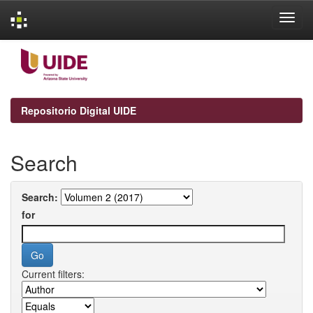
Skip
navigation
Repositorio Digital UIDE
Search
Search:
for
Current filters: