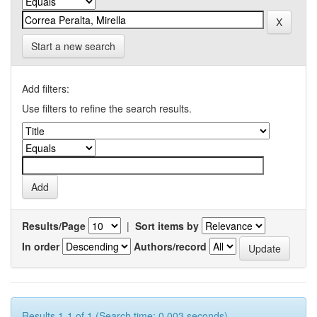
Start a new search
Add filters:
Use filters to refine the search results.
Results/Page
|
Sort items by
In order
Authors/record
Results 1-1 of 1 (Search time: 0.003 seconds).