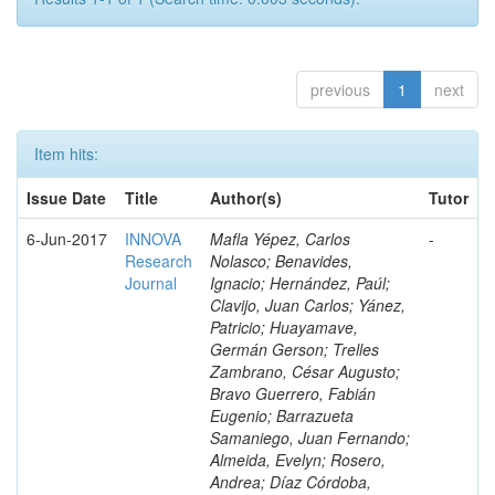
previous
1
next
Item hits:
Issue Date
Title
Author(s)
Tutor
6-Jun-2017
INNOVA
Mafla Yépez, Carlos
-
Research
Nolasco; Benavides,
Journal
Ignacio; Hernández, Paúl;
Clavijo, Juan Carlos; Yánez,
Patricio; Huayamave,
Germán Gerson; Trelles
Zambrano, César Augusto;
Bravo Guerrero, Fabián
Eugenio; Barrazueta
Samaniego, Juan Fernando;
Almeida, Evelyn; Rosero,
Andrea; Díaz Córdoba,