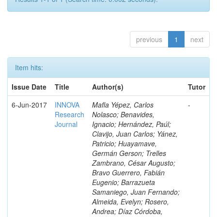
previous
1
next
Item hits:
Issue Date
Title
Author(s)
Tutor
6-Jun-2017
INNOVA
Mafla Yépez, Carlos
-
Research
Nolasco; Benavides,
Journal
Ignacio; Hernández, Paúl;
Clavijo, Juan Carlos; Yánez,
Patricio; Huayamave,
Germán Gerson; Trelles
Zambrano, César Augusto;
Bravo Guerrero, Fabián
Eugenio; Barrazueta
Samaniego, Juan Fernando;
Almeida, Evelyn; Rosero,
Andrea; Díaz Córdoba,