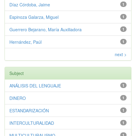
Díaz Córdoba, Jaime
1
Espinoza Galarza, Miguel
1
Guerrero Bejarano, María Auxiliadora
1
Hernández, Paúl
1
next >
Subject
ANÁLISIS DEL LENGUAJE
1
DINERO
1
ESTANDARIZACIÓN
1
INTERCULTURALIDAD
1
MULTICULTURALISMO
1