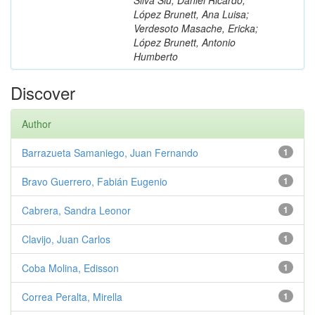
López Brunett, Ana Luisa;
Verdesoto Masache, Ericka;
López Brunett, Antonio
Humberto
Discover
Author
Barrazueta Samaniego, Juan Fernando
1
Bravo Guerrero, Fabián Eugenio
1
Cabrera, Sandra Leonor
1
Clavijo, Juan Carlos
1
Coba Molina, Edisson
1
Correa Peralta, Mirella
1