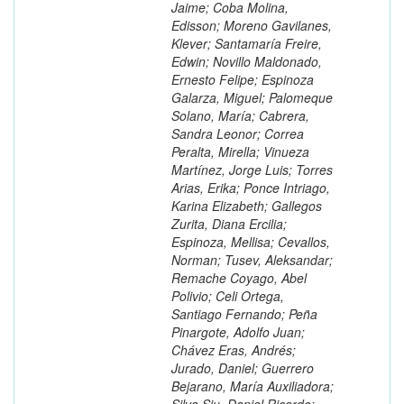
Jaime; Coba Molina,
Edisson; Moreno Gavilanes,
Klever; Santamaría Freire,
Edwin; Novillo Maldonado,
Ernesto Felipe; Espinoza
Galarza, Miguel; Palomeque
Solano, María; Cabrera,
Sandra Leonor; Correa
Peralta, Mirella; Vinueza
Martínez, Jorge Luis; Torres
Arias, Erika; Ponce Intriago,
Karina Elizabeth; Gallegos
Zurita, Diana Ercilia;
Espinoza, Mellisa; Cevallos,
Norman; Tusev, Aleksandar;
Remache Coyago, Abel
Polivio; Celi Ortega,
Santiago Fernando; Peña
Pinargote, Adolfo Juan;
Chávez Eras, Andrés;
Jurado, Daniel; Guerrero
Bejarano, María Auxiliadora;
Silva Siu, Daniel Ricardo;