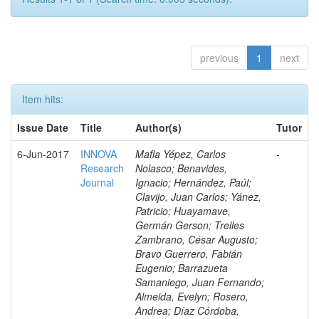
previous
1
next
Item hits:
Issue Date
Title
Author(s)
Tutor
6-Jun-2017
INNOVA
Mafla Yépez, Carlos
-
Research
Nolasco; Benavides,
Journal
Ignacio; Hernández, Paúl;
Clavijo, Juan Carlos; Yánez,
Patricio; Huayamave,
Germán Gerson; Trelles
Zambrano, César Augusto;
Bravo Guerrero, Fabián
Eugenio; Barrazueta
Samaniego, Juan Fernando;
Almeida, Evelyn; Rosero,
Andrea; Díaz Córdoba,