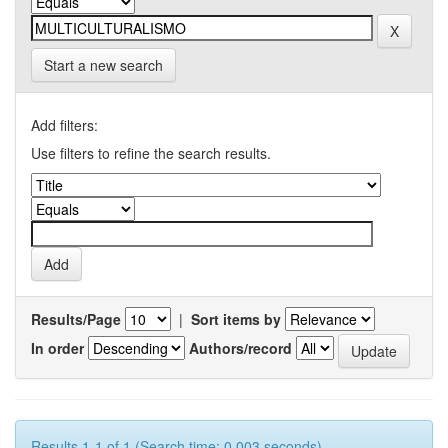
Start a new search
Add filters:
Use filters to refine the search results.
Results/Page
|
Sort items by
In order
Authors/record
Results 1-1 of 1 (Search time: 0.003 seconds).