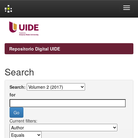
Skip
navigation
Repositorio Digital UIDE
Search
Search:
for
Current filters: