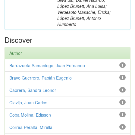
López Brunett, Ana Luisa;
Verdesoto Masache, Ericka;
López Brunett, Antonio
Humberto
Discover
Author
Barrazueta Samaniego, Juan Fernando
1
Bravo Guerrero, Fabián Eugenio
1
Cabrera, Sandra Leonor
1
Clavijo, Juan Carlos
1
Coba Molina, Edisson
1
Correa Peralta, Mirella
1