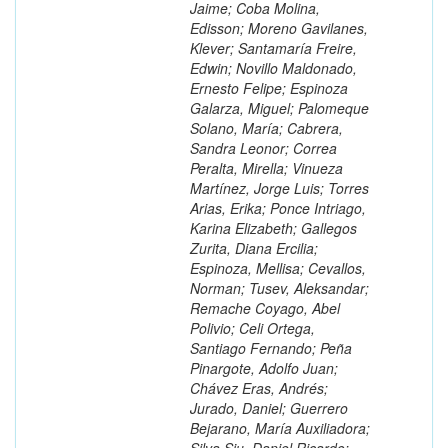
Jaime; Coba Molina,
Edisson; Moreno Gavilanes,
Klever; Santamaría Freire,
Edwin; Novillo Maldonado,
Ernesto Felipe; Espinoza
Galarza, Miguel; Palomeque
Solano, María; Cabrera,
Sandra Leonor; Correa
Peralta, Mirella; Vinueza
Martínez, Jorge Luis; Torres
Arias, Erika; Ponce Intriago,
Karina Elizabeth; Gallegos
Zurita, Diana Ercilia;
Espinoza, Mellisa; Cevallos,
Norman; Tusev, Aleksandar;
Remache Coyago, Abel
Polivio; Celi Ortega,
Santiago Fernando; Peña
Pinargote, Adolfo Juan;
Chávez Eras, Andrés;
Jurado, Daniel; Guerrero
Bejarano, María Auxiliadora;
Silva Siu, Daniel Ricardo;