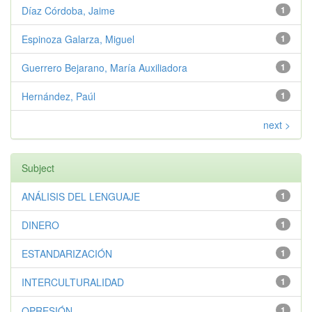
Díaz Córdoba, Jaime
1
Espinoza Galarza, Miguel
1
Guerrero Bejarano, María Auxiliadora
1
Hernández, Paúl
1
next >
Subject
ANÁLISIS DEL LENGUAJE
1
DINERO
1
ESTANDARIZACIÓN
1
INTERCULTURALIDAD
1
OPRESIÓN
1