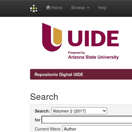
Home
Browse
Help
Skip
navigation
Repositorio Digital UIDE
Search
Search:
for
Current filters: