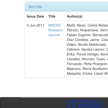
Item hits:
Issue Date
Title
Author(s)
6-Jun-2017
INNOVA
Mafla Yépez, Carlos Nolasc
Research
Patricio; Huayamave, Ger
Journal
Fabián Eugenio; Barrazuet
Díaz Córdoba, Jaime; Coba
Edwin; Novillo Maldonado,
Cabrera, Sandra Leonor; Co
Erika; Ponce Intriago, Kari
Cevallos, Norman; Tusev, 
Fernando; Peña Pinargote,
Bejarano, María Auxiliador
Masache, Ericka; López Br