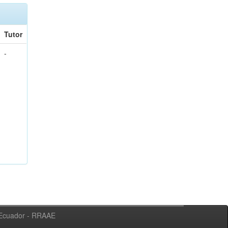
Tutor
-
l Ecuador - RRAAE