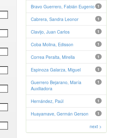
Bravo Guerrero, Fabián Eugenio
1
Cabrera, Sandra Leonor
1
Clavijo, Juan Carlos
1
Coba Molina, Edisson
1
Correa Peralta, Mirella
1
Espinoza Galarza, Miguel
1
Guerrero Bejarano, María
1
Auxiliadora
Hernández, Paúl
1
Huayamave, Germán Gerson
1
next >