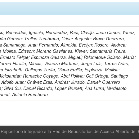
o; Benavides, Ignacio; Hernández, Paúl; Clavijo, Juan Carlos; Yánez,
mán Gerson; Trelles Zambrano, César Augusto; Bravo Guerrero,
a Samaniego, Juan Fernando; Almeida, Evelyn; Rosero, Andrea;
 Molina, Edisson; Moreno Gavilanes, Klever; Santamaría Freire,
 Ernesto Felipe; Espinoza Galarza, Miguel; Palomeque Solano, María;
rrea Peralta, Mirella; Vinueza Martínez, Jorge Luis; Torres Arias,
na Elizabeth; Gallegos Zurita, Diana Ercilia; Espinoza, Mellisa;
Aleksandar; Remache Coyago, Abel Polivio; Celi Ortega, Santiago
 Adolfo Juan; Chávez Eras, Andrés; Jurado, Daniel; Guerrero
a; Silva Siu, Daniel Ricardo; López Brunett, Ana Luisa; Verdesoto
unett, Antonio Humberto
Repositorio integrado a la Red de Repositorios de Acceso Abierto de