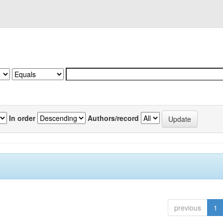
In order
Authors/record
previous
1