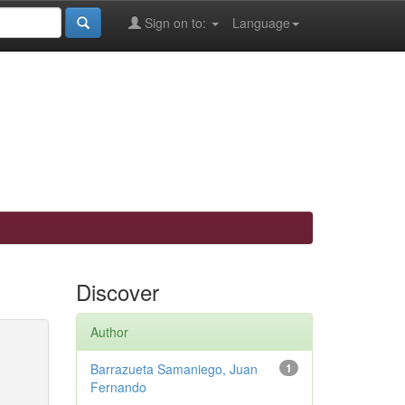
Sign on to:
Language
Discover
Author
Barrazueta Samaniego, Juan
1
Fernando