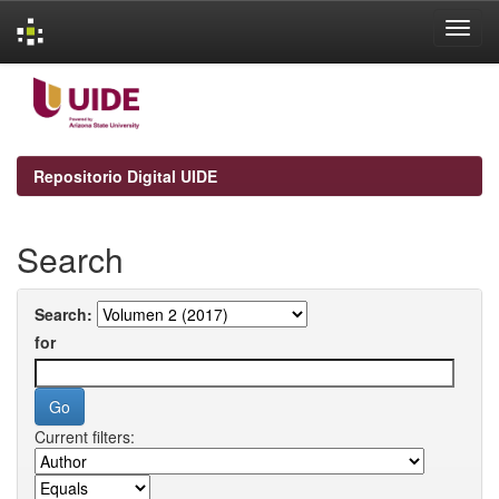
Skip
navigation
Repositorio Digital UIDE
Search
Search:
for
Current filters: