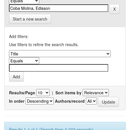
Start a new search
Add filters:
Use filters to refine the search results.
Results/Page
|
Sort items by
In order
Authors/record
Results 1-1 of 1 (Search time: 0.003 seconds).