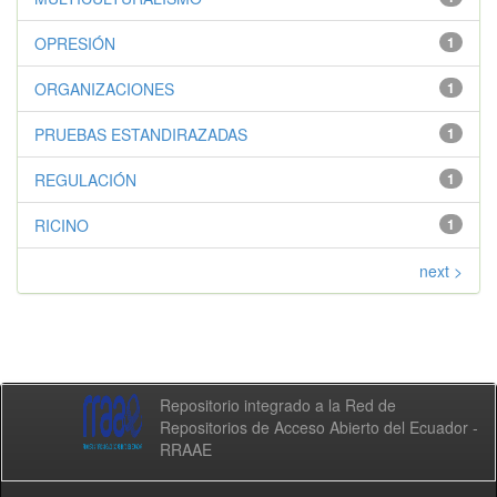
OPRESIÓN
1
ORGANIZACIONES
1
PRUEBAS ESTANDIRAZADAS
1
REGULACIÓN
1
RICINO
1
next >
Repositorio integrado a la Red de
Repositorios de Acceso Abierto del Ecuador -
RRAAE