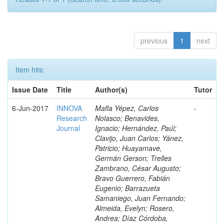
previous
1
next
Item hits:
Issue Date
Title
Author(s)
Tutor
6-Jun-2017
INNOVA
Mafla Yépez, Carlos
-
Research
Nolasco; Benavides,
Journal
Ignacio; Hernández, Paúl;
Clavijo, Juan Carlos; Yánez,
Patricio; Huayamave,
Germán Gerson; Trelles
Zambrano, César Augusto;
Bravo Guerrero, Fabián
Eugenio; Barrazueta
Samaniego, Juan Fernando;
Almeida, Evelyn; Rosero,
Andrea; Díaz Córdoba,