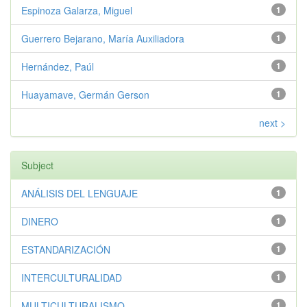
Espinoza Galarza, Miguel
1
Guerrero Bejarano, María Auxiliadora
1
Hernández, Paúl
1
Huayamave, Germán Gerson
1
next >
Subject
ANÁLISIS DEL LENGUAJE
1
DINERO
1
ESTANDARIZACIÓN
1
INTERCULTURALIDAD
1
MULTICULTURALISMO
1