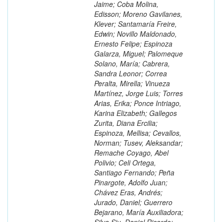
Jaime; Coba Molina,
Edisson; Moreno Gavilanes,
Klever; Santamaría Freire,
Edwin; Novillo Maldonado,
Ernesto Felipe; Espinoza
Galarza, Miguel; Palomeque
Solano, María; Cabrera,
Sandra Leonor; Correa
Peralta, Mirella; Vinueza
Martínez, Jorge Luis; Torres
Arias, Erika; Ponce Intriago,
Karina Elizabeth; Gallegos
Zurita, Diana Ercilia;
Espinoza, Mellisa; Cevallos,
Norman; Tusev, Aleksandar;
Remache Coyago, Abel
Polivio; Celi Ortega,
Santiago Fernando; Peña
Pinargote, Adolfo Juan;
Chávez Eras, Andrés;
Jurado, Daniel; Guerrero
Bejarano, María Auxiliadora;
Silva Siu, Daniel Ricardo;