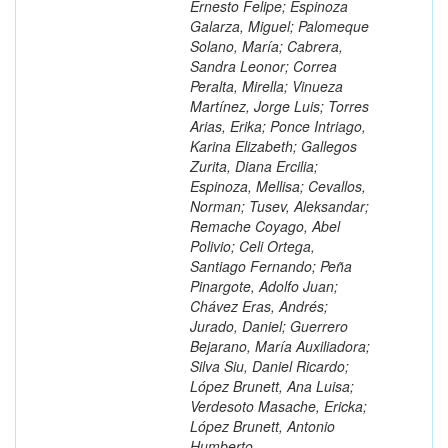
Ernesto Felipe; Espinoza
Galarza, Miguel; Palomeque
Solano, María; Cabrera,
Sandra Leonor; Correa
Peralta, Mirella; Vinueza
Martínez, Jorge Luis; Torres
Arias, Erika; Ponce Intriago,
Karina Elizabeth; Gallegos
Zurita, Diana Ercilia;
Espinoza, Mellisa; Cevallos,
Norman; Tusev, Aleksandar;
Remache Coyago, Abel
Polivio; Celi Ortega,
Santiago Fernando; Peña
Pinargote, Adolfo Juan;
Chávez Eras, Andrés;
Jurado, Daniel; Guerrero
Bejarano, María Auxiliadora;
Silva Siu, Daniel Ricardo;
López Brunett, Ana Luisa;
Verdesoto Masache, Ericka;
López Brunett, Antonio
Humberto