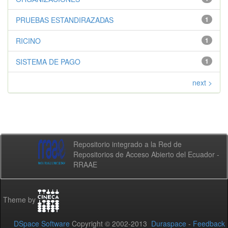
PRUEBAS ESTANDIRAZADAS
1
RICINO
1
SISTEMA DE PAGO
1
next >
Repositorio integrado a la Red de
Repositorios de Acceso Abierto del Ecuador -
RRAAE
Theme by
DSpace Software
Copyright © 2002-2013
Duraspace
-
Feedback