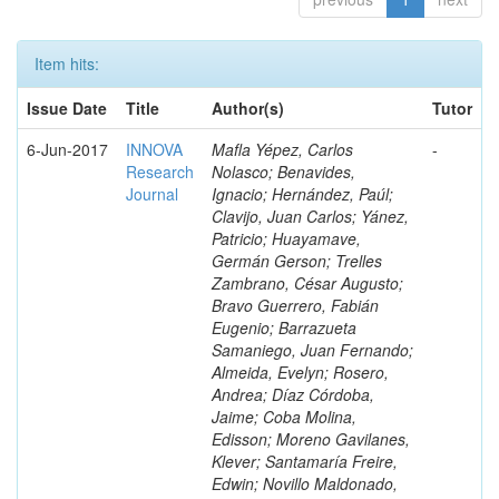
Item hits:
Issue Date
Title
Author(s)
Tutor
6-Jun-2017
INNOVA
Mafla Yépez, Carlos
-
Research
Nolasco; Benavides,
Journal
Ignacio; Hernández, Paúl;
Clavijo, Juan Carlos; Yánez,
Patricio; Huayamave,
Germán Gerson; Trelles
Zambrano, César Augusto;
Bravo Guerrero, Fabián
Eugenio; Barrazueta
Samaniego, Juan Fernando;
Almeida, Evelyn; Rosero,
Andrea; Díaz Córdoba,
Jaime; Coba Molina,
Edisson; Moreno Gavilanes,
Klever; Santamaría Freire,
Edwin; Novillo Maldonado,