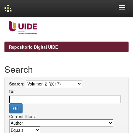
Skip
navigation
Repositorio Digital UIDE
Search
Search:
for
Current filters: