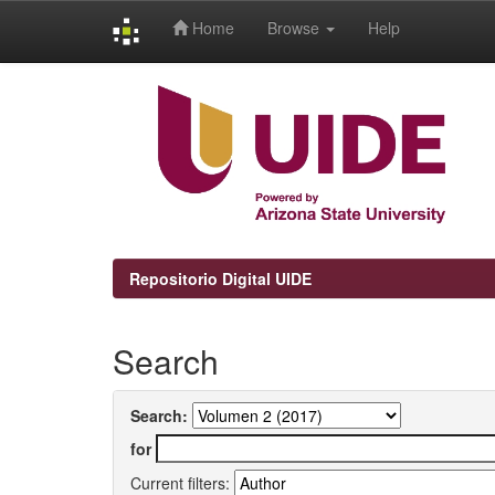
Home
Browse
Help
Skip
navigation
Repositorio Digital UIDE
Search
Search:
for
Current filters: