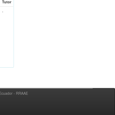
Tutor
-
l Ecuador - RRAAE