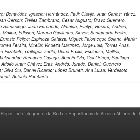
o; Benavides, Ignacio; Hernández, Paúl; Clavijo, Juan Carlos; Yánez,
mán Gerson; Trelles Zambrano, César Augusto; Bravo Guerrero,
a Samaniego, Juan Fernando; Almeida, Evelyn; Rosero, Andrea;
 Molina, Edisson; Moreno Gavilanes, Klever; Santamaría Freire,
 Ernesto Felipe; Espinoza Galarza, Miguel; Palomeque Solano, María;
rrea Peralta, Mirella; Vinueza Martínez, Jorge Luis; Torres Arias,
na Elizabeth; Gallegos Zurita, Diana Ercilia; Espinoza, Mellisa;
Aleksandar; Remache Coyago, Abel Polivio; Celi Ortega, Santiago
 Adolfo Juan; Chávez Eras, Andrés; Jurado, Daniel; Guerrero
a; Silva Siu, Daniel Ricardo; López Brunett, Ana Luisa; Verdesoto
unett, Antonio Humberto
Repositorio integrado a la Red de Repositorios de Acceso Abierto de