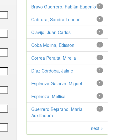
Bravo Guerrero, Fabián Eugenio
1
Cabrera, Sandra Leonor
1
Clavijo, Juan Carlos
1
Coba Molina, Edisson
1
Correa Peralta, Mirella
1
Díaz Córdoba, Jaime
1
Espinoza Galarza, Miguel
1
Espinoza, Mellisa
1
Guerrero Bejarano, María
1
Auxiliadora
next >