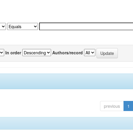
In order
Authors/record
previous
1