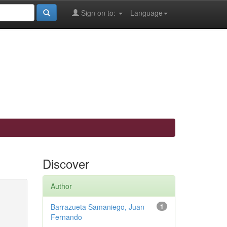
Sign on to:
Language
Discover
Author
Barrazueta Samaniego, Juan
1
Fernando