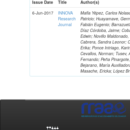
Issue Date
Title
Author(s)
6-Jun-2017
INNOVA
Mafla Yépez, Carlos Nolasc
Research
Patricio; Huayamave, Ger
Journal
Fabián Eugenio; Barrazuet
Díaz Córdoba, Jaime; Coba
Edwin; Novillo Maldonado,
Cabrera, Sandra Leonor; Co
Erika; Ponce Intriago, Kari
Cevallos, Norman; Tusev, 
Fernando; Peña Pinargote,
Bejarano, María Auxiliador
Masache, Ericka; López Br