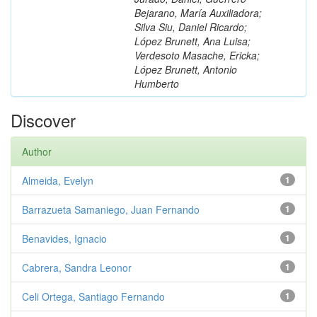
Bejarano, María Auxiliadora;
Silva Siu, Daniel Ricardo;
López Brunett, Ana Luisa;
Verdesoto Masache, Ericka;
López Brunett, Antonio
Humberto
Discover
Author
Almeida, Evelyn
1
Barrazueta Samaniego, Juan Fernando
1
Benavides, Ignacio
1
Cabrera, Sandra Leonor
1
Celi Ortega, Santiago Fernando
1