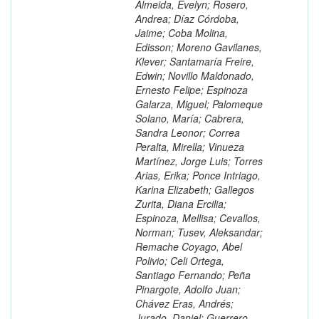
Almeida, Evelyn; Rosero,
Andrea; Díaz Córdoba,
Jaime; Coba Molina,
Edisson; Moreno Gavilanes,
Klever; Santamaría Freire,
Edwin; Novillo Maldonado,
Ernesto Felipe; Espinoza
Galarza, Miguel; Palomeque
Solano, María; Cabrera,
Sandra Leonor; Correa
Peralta, Mirella; Vinueza
Martínez, Jorge Luis; Torres
Arias, Erika; Ponce Intriago,
Karina Elizabeth; Gallegos
Zurita, Diana Ercilia;
Espinoza, Mellisa; Cevallos,
Norman; Tusev, Aleksandar;
Remache Coyago, Abel
Polivio; Celi Ortega,
Santiago Fernando; Peña
Pinargote, Adolfo Juan;
Chávez Eras, Andrés;
Jurado, Daniel; Guerrero