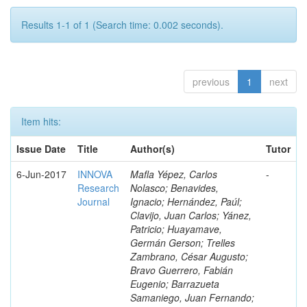
Results 1-1 of 1 (Search time: 0.002 seconds).
previous
1
next
Item hits:
Issue Date
Title
Author(s)
Tutor
6-Jun-2017
INNOVA
Mafla Yépez, Carlos
-
Research
Nolasco; Benavides,
Journal
Ignacio; Hernández, Paúl;
Clavijo, Juan Carlos; Yánez,
Patricio; Huayamave,
Germán Gerson; Trelles
Zambrano, César Augusto;
Bravo Guerrero, Fabián
Eugenio; Barrazueta
Samaniego, Juan Fernando;