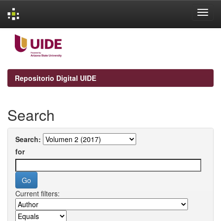
Skip
navigation
Repositorio Digital UIDE
Search
Search:
for
Current filters: