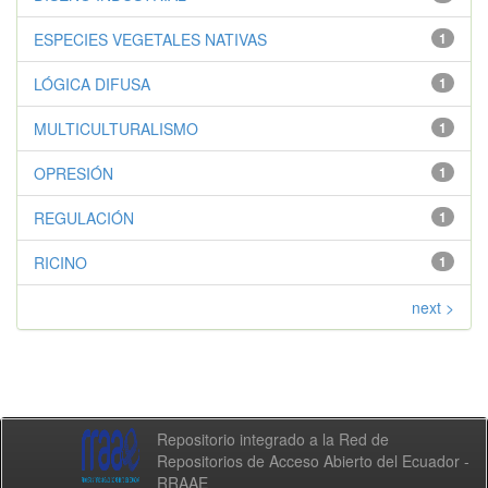
ESPECIES VEGETALES NATIVAS
1
LÓGICA DIFUSA
1
MULTICULTURALISMO
1
OPRESIÓN
1
REGULACIÓN
1
RICINO
1
next >
Repositorio integrado a la Red de
Repositorios de Acceso Abierto del Ecuador -
RRAAE