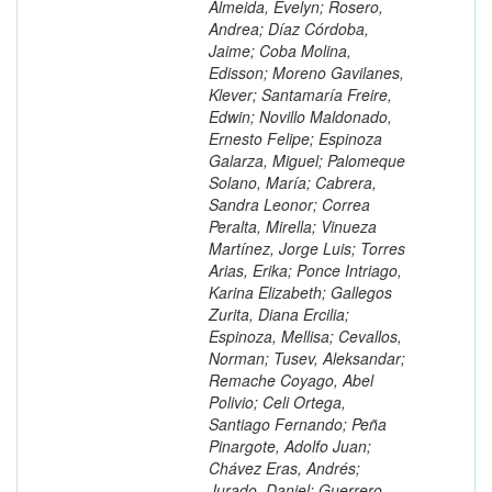
Almeida, Evelyn; Rosero,
Andrea; Díaz Córdoba,
Jaime; Coba Molina,
Edisson; Moreno Gavilanes,
Klever; Santamaría Freire,
Edwin; Novillo Maldonado,
Ernesto Felipe; Espinoza
Galarza, Miguel; Palomeque
Solano, María; Cabrera,
Sandra Leonor; Correa
Peralta, Mirella; Vinueza
Martínez, Jorge Luis; Torres
Arias, Erika; Ponce Intriago,
Karina Elizabeth; Gallegos
Zurita, Diana Ercilia;
Espinoza, Mellisa; Cevallos,
Norman; Tusev, Aleksandar;
Remache Coyago, Abel
Polivio; Celi Ortega,
Santiago Fernando; Peña
Pinargote, Adolfo Juan;
Chávez Eras, Andrés;
Jurado, Daniel; Guerrero