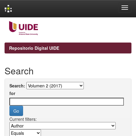
Skip
navigation
Repositorio Digital UIDE
Search
Search:
for
Current filters: