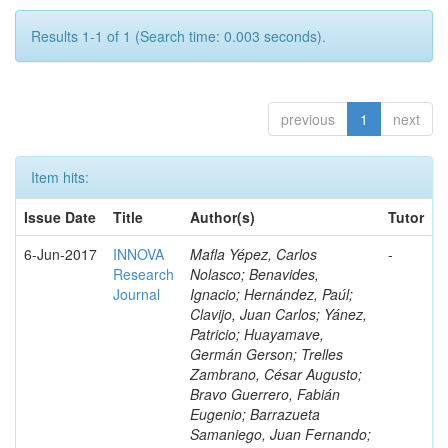
Results 1-1 of 1 (Search time: 0.003 seconds).
previous
1
next
Item hits:
Issue Date
Title
Author(s)
Tutor
6-Jun-2017
INNOVA
Mafla Yépez, Carlos
-
Research
Nolasco; Benavides,
Journal
Ignacio; Hernández, Paúl;
Clavijo, Juan Carlos; Yánez,
Patricio; Huayamave,
Germán Gerson; Trelles
Zambrano, César Augusto;
Bravo Guerrero, Fabián
Eugenio; Barrazueta
Samaniego, Juan Fernando;