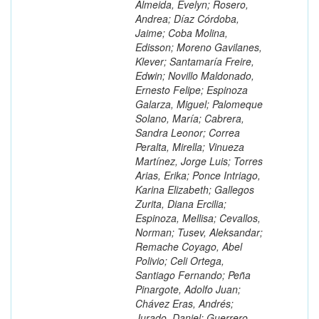
Almeida, Evelyn; Rosero,
Andrea; Díaz Córdoba,
Jaime; Coba Molina,
Edisson; Moreno Gavilanes,
Klever; Santamaría Freire,
Edwin; Novillo Maldonado,
Ernesto Felipe; Espinoza
Galarza, Miguel; Palomeque
Solano, María; Cabrera,
Sandra Leonor; Correa
Peralta, Mirella; Vinueza
Martínez, Jorge Luis; Torres
Arias, Erika; Ponce Intriago,
Karina Elizabeth; Gallegos
Zurita, Diana Ercilia;
Espinoza, Mellisa; Cevallos,
Norman; Tusev, Aleksandar;
Remache Coyago, Abel
Polivio; Celi Ortega,
Santiago Fernando; Peña
Pinargote, Adolfo Juan;
Chávez Eras, Andrés;
Jurado, Daniel; Guerrero