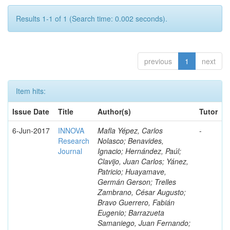
Results 1-1 of 1 (Search time: 0.002 seconds).
previous
1
next
Item hits:
Issue Date
Title
Author(s)
Tutor
6-Jun-2017
INNOVA
Mafla Yépez, Carlos
-
Research
Nolasco; Benavides,
Journal
Ignacio; Hernández, Paúl;
Clavijo, Juan Carlos; Yánez,
Patricio; Huayamave,
Germán Gerson; Trelles
Zambrano, César Augusto;
Bravo Guerrero, Fabián
Eugenio; Barrazueta
Samaniego, Juan Fernando;