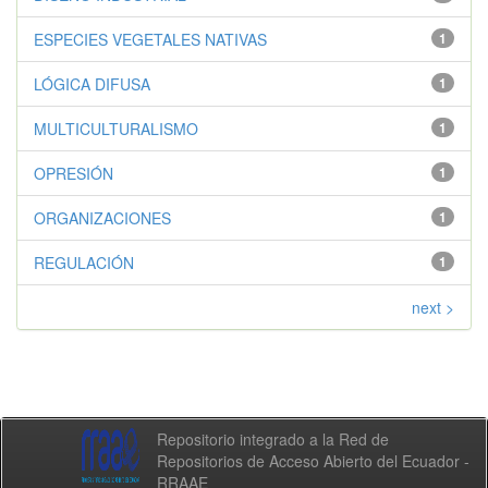
ESPECIES VEGETALES NATIVAS
1
LÓGICA DIFUSA
1
MULTICULTURALISMO
1
OPRESIÓN
1
ORGANIZACIONES
1
REGULACIÓN
1
next >
Repositorio integrado a la Red de
Repositorios de Acceso Abierto del Ecuador -
RRAAE