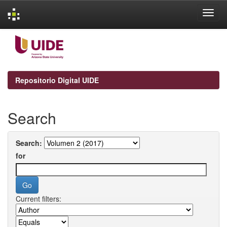
Skip
navigation
Repositorio Digital UIDE
Search
Search:
for
Current filters: