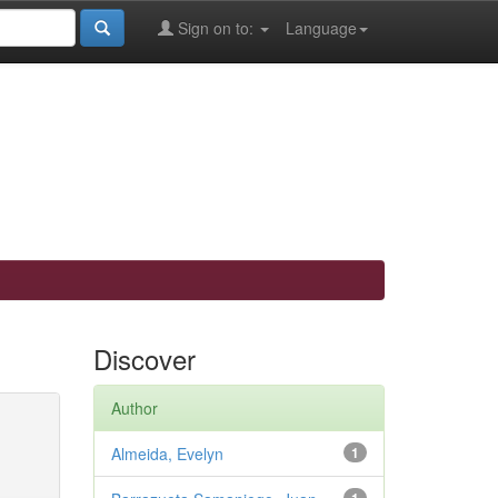
Sign on to:
Language
Discover
Author
Almeida, Evelyn
1