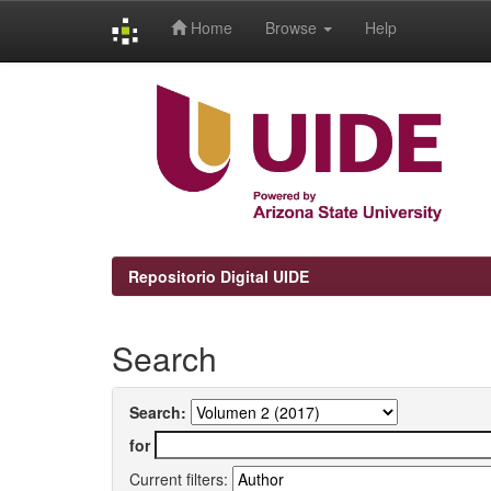
Home
Browse
Help
Skip
navigation
Repositorio Digital UIDE
Search
Search:
for
Current filters: