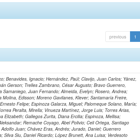
previous
1
o; Benavides, Ignacio; Hernández, Paúl; Clavijo, Juan Carlos; Yánez,
mán Gerson; Trelles Zambrano, César Augusto; Bravo Guerrero,
a Samaniego, Juan Fernando; Almeida, Evelyn; Rosero, Andrea;
 Molina, Edisson; Moreno Gavilanes, Klever; Santamaría Freire,
 Ernesto Felipe; Espinoza Galarza, Miguel; Palomeque Solano, María;
rrea Peralta, Mirella; Vinueza Martínez, Jorge Luis; Torres Arias,
na Elizabeth; Gallegos Zurita, Diana Ercilia; Espinoza, Mellisa;
Aleksandar; Remache Coyago, Abel Polivio; Celi Ortega, Santiago
 Adolfo Juan; Chávez Eras, Andrés; Jurado, Daniel; Guerrero
a; Silva Siu, Daniel Ricardo; López Brunett, Ana Luisa; Verdesoto