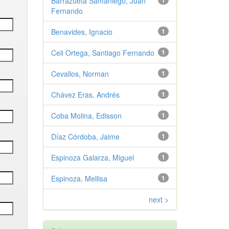
Barrazueta Samaniego, Juan
1
Fernando
Benavides, Ignacio
1
Celi Ortega, Santiago Fernando
1
Cevallos, Norman
1
Chávez Eras, Andrés
1
Coba Molina, Edisson
1
Díaz Córdoba, Jaime
1
Espinoza Galarza, Miguel
1
Espinoza, Mellisa
1
next >