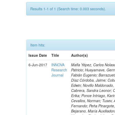
Results 1-1 of 1 (Search time: 0.003 seconds).
Item hits:
Issue Date
Title
Author(s)
6-Jun-2017
INNOVA
Mafla Yépez, Carlos Nolasc
Research
Patricio; Huayamave, Ger
Journal
Fabián Eugenio; Barrazuet
Díaz Córdoba, Jaime; Coba
Edwin; Novillo Maldonado,
Cabrera, Sandra Leonor; Co
Erika; Ponce Intriago, Kari
Cevallos, Norman; Tusev, 
Fernando; Peña Pinargote,
Bejarano, María Auxiliador