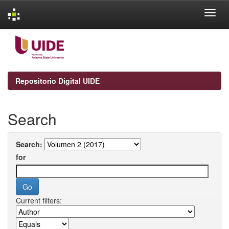
Skip
navigation
Repositorio Digital UIDE
Search
Search:
for
Current filters: