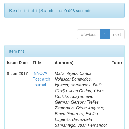
Results 1-1 of 1 (Search time: 0.003 seconds).
previous
1
next
Item hits:
Issue Date
Title
Author(s)
Tutor
6-Jun-2017
INNOVA
Mafla Yépez, Carlos
-
Research
Nolasco; Benavides,
Journal
Ignacio; Hernández, Paúl;
Clavijo, Juan Carlos; Yánez,
Patricio; Huayamave,
Germán Gerson; Trelles
Zambrano, César Augusto;
Bravo Guerrero, Fabián
Eugenio; Barrazueta
Samaniego, Juan Fernando;