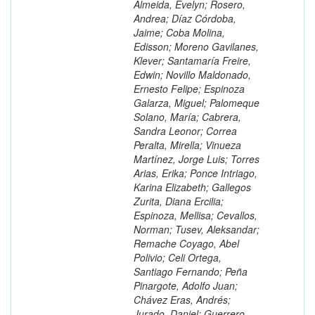
Almeida, Evelyn; Rosero,
Andrea; Díaz Córdoba,
Jaime; Coba Molina,
Edisson; Moreno Gavilanes,
Klever; Santamaría Freire,
Edwin; Novillo Maldonado,
Ernesto Felipe; Espinoza
Galarza, Miguel; Palomeque
Solano, María; Cabrera,
Sandra Leonor; Correa
Peralta, Mirella; Vinueza
Martínez, Jorge Luis; Torres
Arias, Erika; Ponce Intriago,
Karina Elizabeth; Gallegos
Zurita, Diana Ercilia;
Espinoza, Mellisa; Cevallos,
Norman; Tusev, Aleksandar;
Remache Coyago, Abel
Polivio; Celi Ortega,
Santiago Fernando; Peña
Pinargote, Adolfo Juan;
Chávez Eras, Andrés;
Jurado, Daniel; Guerrero