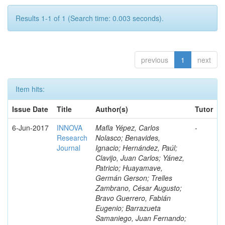
Results 1-1 of 1 (Search time: 0.003 seconds).
previous
1
next
Item hits:
Issue Date
Title
Author(s)
Tutor
6-Jun-2017
INNOVA
Mafla Yépez, Carlos
-
Research
Nolasco; Benavides,
Journal
Ignacio; Hernández, Paúl;
Clavijo, Juan Carlos; Yánez,
Patricio; Huayamave,
Germán Gerson; Trelles
Zambrano, César Augusto;
Bravo Guerrero, Fabián
Eugenio; Barrazueta
Samaniego, Juan Fernando;