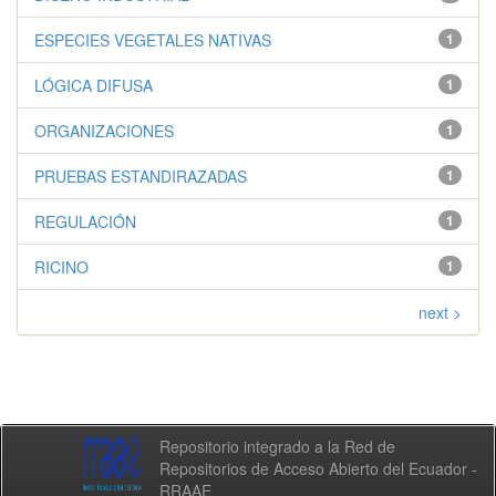
ESPECIES VEGETALES NATIVAS
1
LÓGICA DIFUSA
1
ORGANIZACIONES
1
PRUEBAS ESTANDIRAZADAS
1
REGULACIÓN
1
RICINO
1
next >
Repositorio integrado a la Red de
Repositorios de Acceso Abierto del Ecuador -
RRAAE