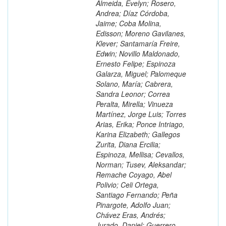
Almeida, Evelyn; Rosero,
Andrea; Díaz Córdoba,
Jaime; Coba Molina,
Edisson; Moreno Gavilanes,
Klever; Santamaría Freire,
Edwin; Novillo Maldonado,
Ernesto Felipe; Espinoza
Galarza, Miguel; Palomeque
Solano, María; Cabrera,
Sandra Leonor; Correa
Peralta, Mirella; Vinueza
Martínez, Jorge Luis; Torres
Arias, Erika; Ponce Intriago,
Karina Elizabeth; Gallegos
Zurita, Diana Ercilia;
Espinoza, Mellisa; Cevallos,
Norman; Tusev, Aleksandar;
Remache Coyago, Abel
Polivio; Celi Ortega,
Santiago Fernando; Peña
Pinargote, Adolfo Juan;
Chávez Eras, Andrés;
Jurado, Daniel; Guerrero