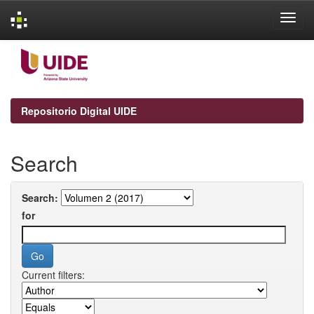
Skip
navigation
Repositorio Digital UIDE
Search
Search:
for
Current filters: