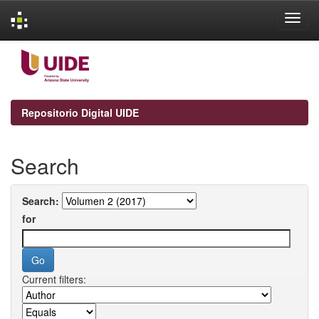
Skip
navigation
Repositorio Digital UIDE
Search
Search:
for
Current filters: