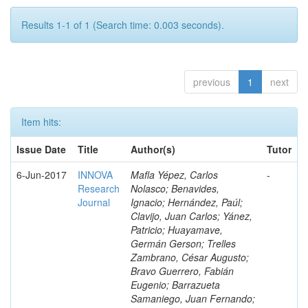
Results 1-1 of 1 (Search time: 0.003 seconds).
previous
1
next
Item hits:
Issue Date
Title
Author(s)
Tutor
6-Jun-2017
INNOVA
Mafla Yépez, Carlos
-
Research
Nolasco; Benavides,
Journal
Ignacio; Hernández, Paúl;
Clavijo, Juan Carlos; Yánez,
Patricio; Huayamave,
Germán Gerson; Trelles
Zambrano, César Augusto;
Bravo Guerrero, Fabián
Eugenio; Barrazueta
Samaniego, Juan Fernando;