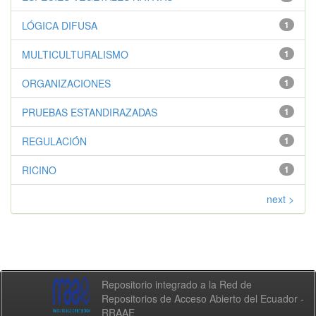
LÓGICA DIFUSA
1
MULTICULTURALISMO
1
ORGANIZACIONES
1
PRUEBAS ESTANDIRAZADAS
1
REGULACIÓN
1
RICINO
1
next >
Repositorio integrado a la Red de
Repositorios de Acceso Abierto del Ecuador -
RRAAE