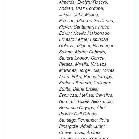
Almeida, Evelyn; Rosero,
Andrea; Díaz Córdoba,
Jaime; Coba Molina,
Edisson; Moreno Gavilanes,
Klever; Santamaría Freire,
Edwin; Novillo Maldonado,
Ernesto Felipe; Espinoza
Galarza, Miguel; Palomeque
Solano, María; Cabrera,
Sandra Leonor; Correa
Peralta, Mirella; Vinueza
Martínez, Jorge Luis; Torres
Arias, Erika; Ponce Intriago,
Karina Elizabeth; Gallegos
Zurita, Diana Ercilia;
Espinoza, Mellisa; Cevallos,
Norman; Tusev, Aleksandar;
Remache Coyago, Abel
Polivio; Celi Ortega,
Santiago Fernando; Peña
Pinargote, Adolfo Juan;
Chávez Eras, Andrés;
Jurado, Daniel; Guerrero