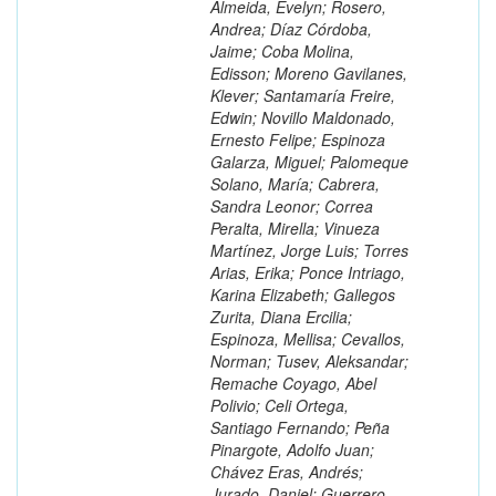
Almeida, Evelyn; Rosero,
Andrea; Díaz Córdoba,
Jaime; Coba Molina,
Edisson; Moreno Gavilanes,
Klever; Santamaría Freire,
Edwin; Novillo Maldonado,
Ernesto Felipe; Espinoza
Galarza, Miguel; Palomeque
Solano, María; Cabrera,
Sandra Leonor; Correa
Peralta, Mirella; Vinueza
Martínez, Jorge Luis; Torres
Arias, Erika; Ponce Intriago,
Karina Elizabeth; Gallegos
Zurita, Diana Ercilia;
Espinoza, Mellisa; Cevallos,
Norman; Tusev, Aleksandar;
Remache Coyago, Abel
Polivio; Celi Ortega,
Santiago Fernando; Peña
Pinargote, Adolfo Juan;
Chávez Eras, Andrés;
Jurado, Daniel; Guerrero