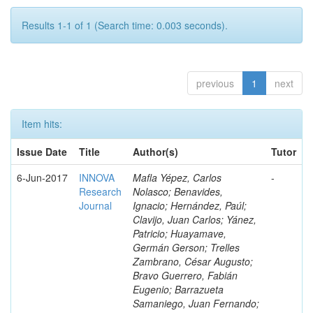
Results 1-1 of 1 (Search time: 0.003 seconds).
previous
1
next
Item hits:
Issue Date
Title
Author(s)
Tutor
6-Jun-2017
INNOVA
Mafla Yépez, Carlos
-
Research
Nolasco; Benavides,
Journal
Ignacio; Hernández, Paúl;
Clavijo, Juan Carlos; Yánez,
Patricio; Huayamave,
Germán Gerson; Trelles
Zambrano, César Augusto;
Bravo Guerrero, Fabián
Eugenio; Barrazueta
Samaniego, Juan Fernando;