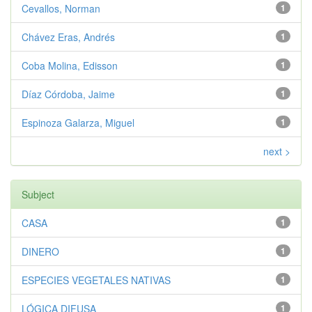
Cevallos, Norman
1
Chávez Eras, Andrés
1
Coba Molina, Edisson
1
Díaz Córdoba, Jaime
1
Espinoza Galarza, Miguel
1
next >
Subject
CASA
1
DINERO
1
ESPECIES VEGETALES NATIVAS
1
LÓGICA DIFUSA
1