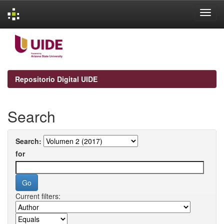
Skip
navigation
Repositorio Digital UIDE
Search
Search:
for
Current filters: