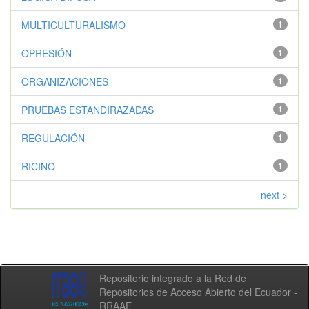
MULTICULTURALISMO
1
OPRESIÓN
1
ORGANIZACIONES
1
PRUEBAS ESTANDIRAZADAS
1
REGULACIÓN
1
RICINO
1
next >
Repositorio integrado a la Red de
Repositorios de Acceso Abierto del Ecuador -
RRAAE