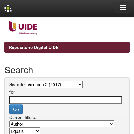
Skip
navigation
Repositorio Digital UIDE
Search
Search:
for
Current filters: