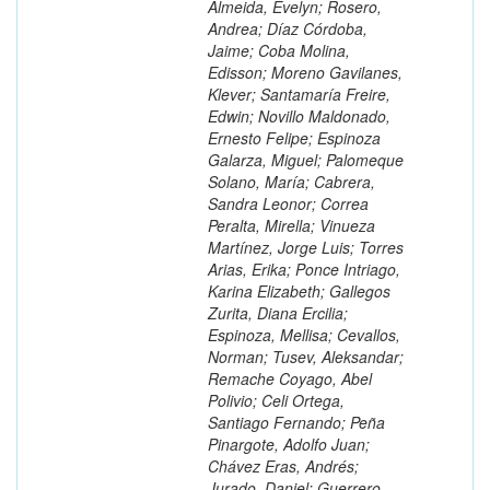
Almeida, Evelyn; Rosero,
Andrea; Díaz Córdoba,
Jaime; Coba Molina,
Edisson; Moreno Gavilanes,
Klever; Santamaría Freire,
Edwin; Novillo Maldonado,
Ernesto Felipe; Espinoza
Galarza, Miguel; Palomeque
Solano, María; Cabrera,
Sandra Leonor; Correa
Peralta, Mirella; Vinueza
Martínez, Jorge Luis; Torres
Arias, Erika; Ponce Intriago,
Karina Elizabeth; Gallegos
Zurita, Diana Ercilia;
Espinoza, Mellisa; Cevallos,
Norman; Tusev, Aleksandar;
Remache Coyago, Abel
Polivio; Celi Ortega,
Santiago Fernando; Peña
Pinargote, Adolfo Juan;
Chávez Eras, Andrés;
Jurado, Daniel; Guerrero