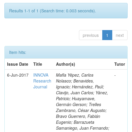
Results 1-1 of 1 (Search time: 0.003 seconds).
previous
1
next
Item hits:
Issue Date
Title
Author(s)
Tutor
6-Jun-2017
INNOVA
Mafla Yépez, Carlos
-
Research
Nolasco; Benavides,
Journal
Ignacio; Hernández, Paúl;
Clavijo, Juan Carlos; Yánez,
Patricio; Huayamave,
Germán Gerson; Trelles
Zambrano, César Augusto;
Bravo Guerrero, Fabián
Eugenio; Barrazueta
Samaniego, Juan Fernando;