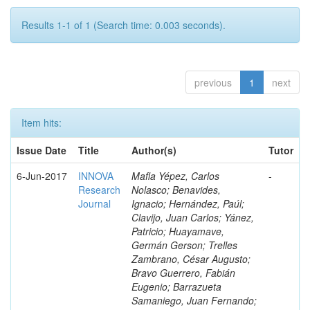
Results 1-1 of 1 (Search time: 0.003 seconds).
previous
1
next
Item hits:
Issue Date
Title
Author(s)
Tutor
6-Jun-2017
INNOVA
Mafla Yépez, Carlos
-
Research
Nolasco; Benavides,
Journal
Ignacio; Hernández, Paúl;
Clavijo, Juan Carlos; Yánez,
Patricio; Huayamave,
Germán Gerson; Trelles
Zambrano, César Augusto;
Bravo Guerrero, Fabián
Eugenio; Barrazueta
Samaniego, Juan Fernando;