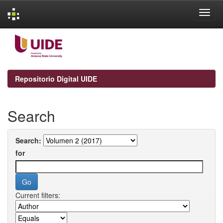
Skip
navigation
Repositorio Digital UIDE
Search
Search:
for
Current filters: