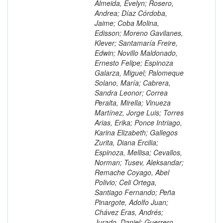
Almeida, Evelyn; Rosero,
Andrea; Díaz Córdoba,
Jaime; Coba Molina,
Edisson; Moreno Gavilanes,
Klever; Santamaría Freire,
Edwin; Novillo Maldonado,
Ernesto Felipe; Espinoza
Galarza, Miguel; Palomeque
Solano, María; Cabrera,
Sandra Leonor; Correa
Peralta, Mirella; Vinueza
Martínez, Jorge Luis; Torres
Arias, Erika; Ponce Intriago,
Karina Elizabeth; Gallegos
Zurita, Diana Ercilia;
Espinoza, Mellisa; Cevallos,
Norman; Tusev, Aleksandar;
Remache Coyago, Abel
Polivio; Celi Ortega,
Santiago Fernando; Peña
Pinargote, Adolfo Juan;
Chávez Eras, Andrés;
Jurado, Daniel; Guerrero