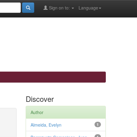
Sign on to:
Language
Discover
Author
Almeida, Evelyn
1