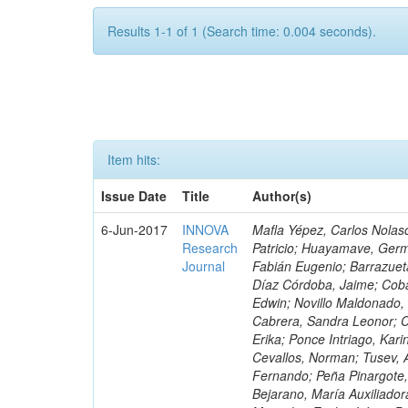
Results 1-1 of 1 (Search time: 0.004 seconds).
Item hits:
Issue Date
Title
Author(s)
6-Jun-2017
INNOVA
Mafla Yépez, Carlos Nolasc
Research
Patricio; Huayamave, Ger
Journal
Fabián Eugenio; Barrazuet
Díaz Córdoba, Jaime; Coba
Edwin; Novillo Maldonado,
Cabrera, Sandra Leonor; Co
Erika; Ponce Intriago, Kari
Cevallos, Norman; Tusev, 
Fernando; Peña Pinargote,
Bejarano, María Auxiliador