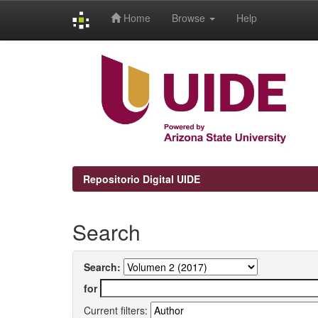
Home
Browse
Help
Skip
navigation
Repositorio Digital UIDE
Search
Search:
for
Current filters: