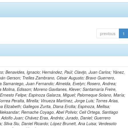
previous
1
o; Benavides, Ignacio; Hernández, Paúl; Clavijo, Juan Carlos; Yánez,
mán Gerson; Trelles Zambrano, César Augusto; Bravo Guerrero,
a Samaniego, Juan Fernando; Almeida, Evelyn; Rosero, Andrea;
 Molina, Edisson; Moreno Gavilanes, Klever; Santamaría Freire,
 Ernesto Felipe; Espinoza Galarza, Miguel; Palomeque Solano, María;
rrea Peralta, Mirella; Vinueza Martínez, Jorge Luis; Torres Arias,
na Elizabeth; Gallegos Zurita, Diana Ercilia; Espinoza, Mellisa;
Aleksandar; Remache Coyago, Abel Polivio; Celi Ortega, Santiago
 Adolfo Juan; Chávez Eras, Andrés; Jurado, Daniel; Guerrero
a; Silva Siu, Daniel Ricardo; López Brunett, Ana Luisa; Verdesoto