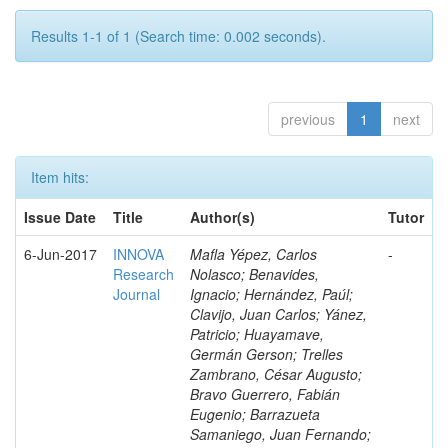
Results 1-1 of 1 (Search time: 0.002 seconds).
previous
1
next
Item hits:
Issue Date
Title
Author(s)
Tutor
6-Jun-2017
INNOVA
Mafla Yépez, Carlos
-
Research
Nolasco; Benavides,
Journal
Ignacio; Hernández, Paúl;
Clavijo, Juan Carlos; Yánez,
Patricio; Huayamave,
Germán Gerson; Trelles
Zambrano, César Augusto;
Bravo Guerrero, Fabián
Eugenio; Barrazueta
Samaniego, Juan Fernando;