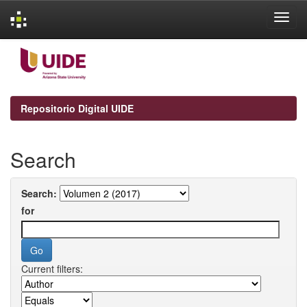
Skip
navigation
Repositorio Digital UIDE
Search
Search:
for
Current filters: