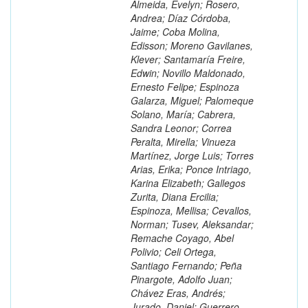
Almeida, Evelyn; Rosero,
Andrea; Díaz Córdoba,
Jaime; Coba Molina,
Edisson; Moreno Gavilanes,
Klever; Santamaría Freire,
Edwin; Novillo Maldonado,
Ernesto Felipe; Espinoza
Galarza, Miguel; Palomeque
Solano, María; Cabrera,
Sandra Leonor; Correa
Peralta, Mirella; Vinueza
Martínez, Jorge Luis; Torres
Arias, Erika; Ponce Intriago,
Karina Elizabeth; Gallegos
Zurita, Diana Ercilia;
Espinoza, Mellisa; Cevallos,
Norman; Tusev, Aleksandar;
Remache Coyago, Abel
Polivio; Celi Ortega,
Santiago Fernando; Peña
Pinargote, Adolfo Juan;
Chávez Eras, Andrés;
Jurado, Daniel; Guerrero