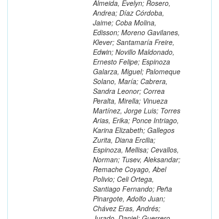
Almeida, Evelyn; Rosero,
Andrea; Díaz Córdoba,
Jaime; Coba Molina,
Edisson; Moreno Gavilanes,
Klever; Santamaría Freire,
Edwin; Novillo Maldonado,
Ernesto Felipe; Espinoza
Galarza, Miguel; Palomeque
Solano, María; Cabrera,
Sandra Leonor; Correa
Peralta, Mirella; Vinueza
Martínez, Jorge Luis; Torres
Arias, Erika; Ponce Intriago,
Karina Elizabeth; Gallegos
Zurita, Diana Ercilia;
Espinoza, Mellisa; Cevallos,
Norman; Tusev, Aleksandar;
Remache Coyago, Abel
Polivio; Celi Ortega,
Santiago Fernando; Peña
Pinargote, Adolfo Juan;
Chávez Eras, Andrés;
Jurado, Daniel; Guerrero