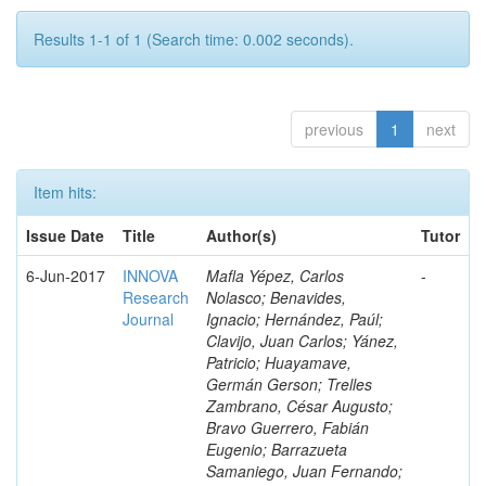
Results 1-1 of 1 (Search time: 0.002 seconds).
previous
1
next
Item hits:
Issue Date
Title
Author(s)
Tutor
6-Jun-2017
INNOVA
Mafla Yépez, Carlos
-
Research
Nolasco; Benavides,
Journal
Ignacio; Hernández, Paúl;
Clavijo, Juan Carlos; Yánez,
Patricio; Huayamave,
Germán Gerson; Trelles
Zambrano, César Augusto;
Bravo Guerrero, Fabián
Eugenio; Barrazueta
Samaniego, Juan Fernando;