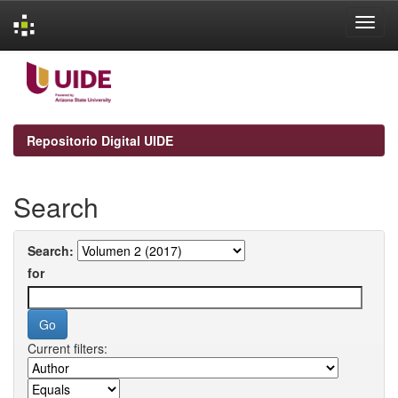
Skip
navigation
Repositorio Digital UIDE
Search
Search:
for
Current filters: