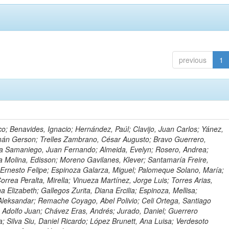
previous
1
o; Benavides, Ignacio; Hernández, Paúl; Clavijo, Juan Carlos; Yánez,
mán Gerson; Trelles Zambrano, César Augusto; Bravo Guerrero,
a Samaniego, Juan Fernando; Almeida, Evelyn; Rosero, Andrea;
 Molina, Edisson; Moreno Gavilanes, Klever; Santamaría Freire,
 Ernesto Felipe; Espinoza Galarza, Miguel; Palomeque Solano, María;
rrea Peralta, Mirella; Vinueza Martínez, Jorge Luis; Torres Arias,
na Elizabeth; Gallegos Zurita, Diana Ercilia; Espinoza, Mellisa;
Aleksandar; Remache Coyago, Abel Polivio; Celi Ortega, Santiago
 Adolfo Juan; Chávez Eras, Andrés; Jurado, Daniel; Guerrero
a; Silva Siu, Daniel Ricardo; López Brunett, Ana Luisa; Verdesoto