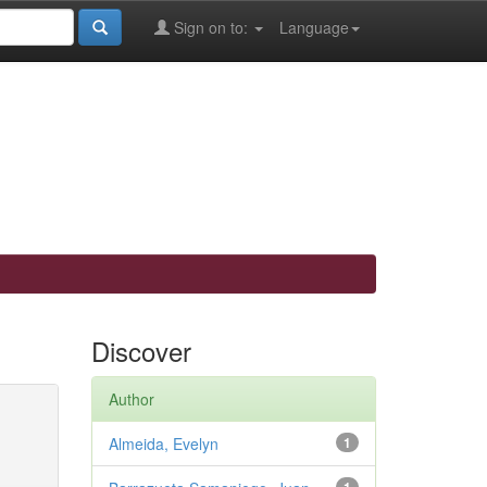
Sign on to:
Language
Discover
Author
Almeida, Evelyn
1