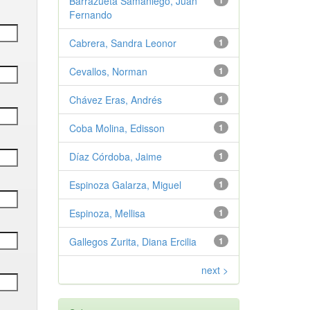
Barrazueta Samaniego, Juan
1
Fernando
Cabrera, Sandra Leonor
1
Cevallos, Norman
1
Chávez Eras, Andrés
1
Coba Molina, Edisson
1
Díaz Córdoba, Jaime
1
Espinoza Galarza, Miguel
1
Espinoza, Mellisa
1
Gallegos Zurita, Diana Ercilia
1
next >