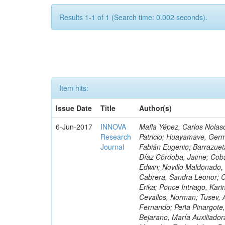
Results 1-1 of 1 (Search time: 0.002 seconds).
Item hits:
Issue Date
Title
Author(s)
6-Jun-2017
INNOVA
Mafla Yépez, Carlos Nolasc
Research
Patricio; Huayamave, Ger
Journal
Fabián Eugenio; Barrazuet
Díaz Córdoba, Jaime; Coba
Edwin; Novillo Maldonado,
Cabrera, Sandra Leonor; Co
Erika; Ponce Intriago, Kari
Cevallos, Norman; Tusev, 
Fernando; Peña Pinargote,
Bejarano, María Auxiliador