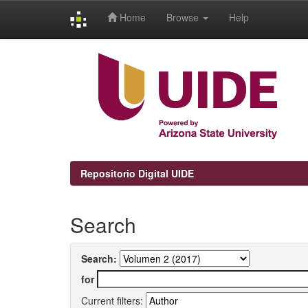
Home
Browse
Help
Skip
navigation
Repositorio Digital UIDE
Search
Search:
for
Current filters: