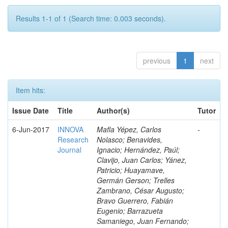
Results 1-1 of 1 (Search time: 0.003 seconds).
previous
1
next
Item hits:
Issue Date
Title
Author(s)
Tutor
6-Jun-2017
INNOVA
Mafla Yépez, Carlos
-
Research
Nolasco; Benavides,
Journal
Ignacio; Hernández, Paúl;
Clavijo, Juan Carlos; Yánez,
Patricio; Huayamave,
Germán Gerson; Trelles
Zambrano, César Augusto;
Bravo Guerrero, Fabián
Eugenio; Barrazueta
Samaniego, Juan Fernando;