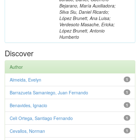
Bejarano, María Auxiliadora;
Silva Siu, Daniel Ricardo;
López Brunett, Ana Luisa;
Verdesoto Masache, Ericka;
López Brunett, Antonio
Humberto
Discover
Author
Almeida, Evelyn
1
Barrazueta Samaniego, Juan Fernando
1
Benavides, Ignacio
1
Celi Ortega, Santiago Fernando
1
Cevallos, Norman
1