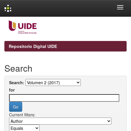
Skip
navigation
Repositorio Digital UIDE
Search
Search:
for
Current filters: