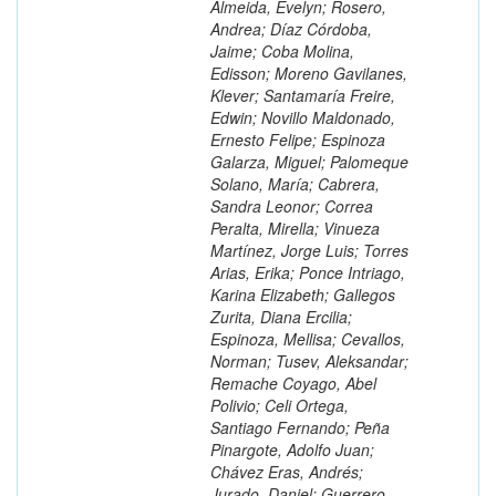
Almeida, Evelyn; Rosero,
Andrea; Díaz Córdoba,
Jaime; Coba Molina,
Edisson; Moreno Gavilanes,
Klever; Santamaría Freire,
Edwin; Novillo Maldonado,
Ernesto Felipe; Espinoza
Galarza, Miguel; Palomeque
Solano, María; Cabrera,
Sandra Leonor; Correa
Peralta, Mirella; Vinueza
Martínez, Jorge Luis; Torres
Arias, Erika; Ponce Intriago,
Karina Elizabeth; Gallegos
Zurita, Diana Ercilia;
Espinoza, Mellisa; Cevallos,
Norman; Tusev, Aleksandar;
Remache Coyago, Abel
Polivio; Celi Ortega,
Santiago Fernando; Peña
Pinargote, Adolfo Juan;
Chávez Eras, Andrés;
Jurado, Daniel; Guerrero