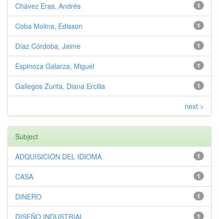
Chávez Eras, Andrés
1
Coba Molina, Edisson
1
Díaz Córdoba, Jaime
1
Espinoza Galarza, Miguel
1
Gallegos Zurita, Diana Ercilia
1
next >
Subject
ADQUISICIÓN DEL IDIOMA
1
CASA
1
DINERO
1
DISEÑO INDUSTRIAL
1