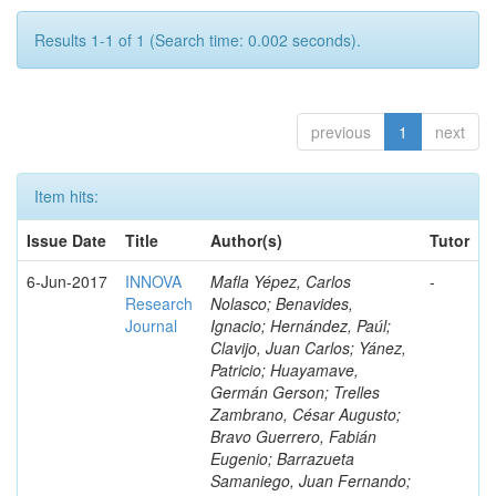
Results 1-1 of 1 (Search time: 0.002 seconds).
previous
1
next
Item hits:
Issue Date
Title
Author(s)
Tutor
6-Jun-2017
INNOVA
Mafla Yépez, Carlos
-
Research
Nolasco; Benavides,
Journal
Ignacio; Hernández, Paúl;
Clavijo, Juan Carlos; Yánez,
Patricio; Huayamave,
Germán Gerson; Trelles
Zambrano, César Augusto;
Bravo Guerrero, Fabián
Eugenio; Barrazueta
Samaniego, Juan Fernando;