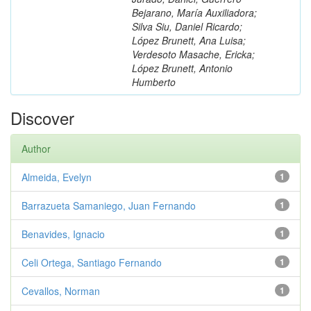
Bejarano, María Auxiliadora;
Silva Siu, Daniel Ricardo;
López Brunett, Ana Luisa;
Verdesoto Masache, Ericka;
López Brunett, Antonio
Humberto
Discover
Author
Almeida, Evelyn
1
Barrazueta Samaniego, Juan Fernando
1
Benavides, Ignacio
1
Celi Ortega, Santiago Fernando
1
Cevallos, Norman
1