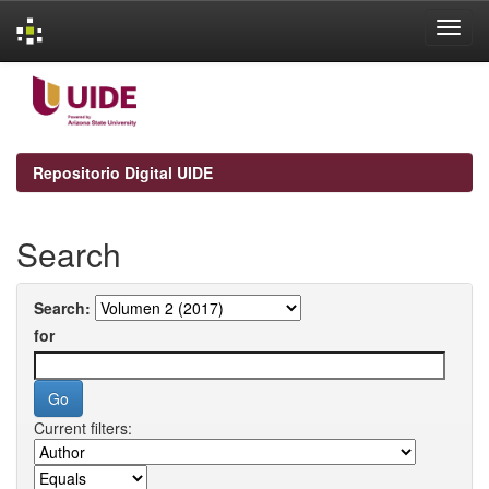
Skip
navigation
Repositorio Digital UIDE
Search
Search:
for
Current filters: