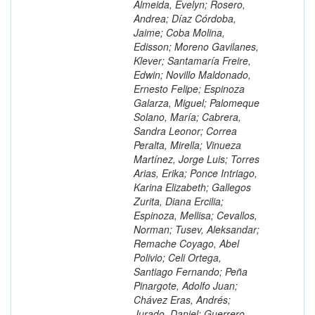
Almeida, Evelyn; Rosero,
Andrea; Díaz Córdoba,
Jaime; Coba Molina,
Edisson; Moreno Gavilanes,
Klever; Santamaría Freire,
Edwin; Novillo Maldonado,
Ernesto Felipe; Espinoza
Galarza, Miguel; Palomeque
Solano, María; Cabrera,
Sandra Leonor; Correa
Peralta, Mirella; Vinueza
Martínez, Jorge Luis; Torres
Arias, Erika; Ponce Intriago,
Karina Elizabeth; Gallegos
Zurita, Diana Ercilia;
Espinoza, Mellisa; Cevallos,
Norman; Tusev, Aleksandar;
Remache Coyago, Abel
Polivio; Celi Ortega,
Santiago Fernando; Peña
Pinargote, Adolfo Juan;
Chávez Eras, Andrés;
Jurado, Daniel; Guerrero