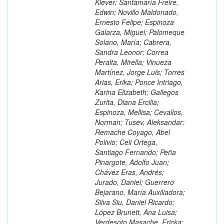
Klever; Santamaría Freire,
Edwin; Novillo Maldonado,
Ernesto Felipe; Espinoza
Galarza, Miguel; Palomeque
Solano, María; Cabrera,
Sandra Leonor; Correa
Peralta, Mirella; Vinueza
Martínez, Jorge Luis; Torres
Arias, Erika; Ponce Intriago,
Karina Elizabeth; Gallegos
Zurita, Diana Ercilia;
Espinoza, Mellisa; Cevallos,
Norman; Tusev, Aleksandar;
Remache Coyago, Abel
Polivio; Celi Ortega,
Santiago Fernando; Peña
Pinargote, Adolfo Juan;
Chávez Eras, Andrés;
Jurado, Daniel; Guerrero
Bejarano, María Auxiliadora;
Silva Siu, Daniel Ricardo;
López Brunett, Ana Luisa;
Verdesoto Masache, Ericka;