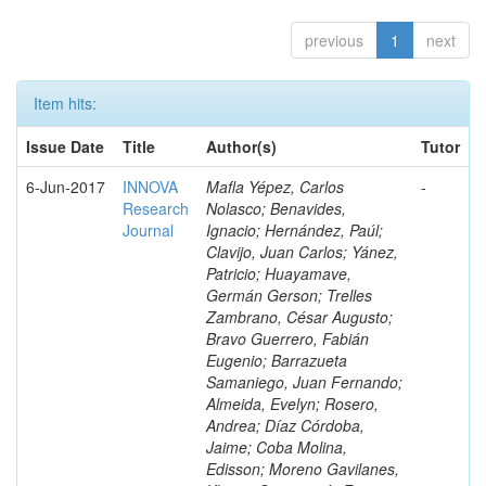
previous
1
next
Item hits:
Issue Date
Title
Author(s)
Tutor
6-Jun-2017
INNOVA
Mafla Yépez, Carlos
-
Research
Nolasco; Benavides,
Journal
Ignacio; Hernández, Paúl;
Clavijo, Juan Carlos; Yánez,
Patricio; Huayamave,
Germán Gerson; Trelles
Zambrano, César Augusto;
Bravo Guerrero, Fabián
Eugenio; Barrazueta
Samaniego, Juan Fernando;
Almeida, Evelyn; Rosero,
Andrea; Díaz Córdoba,
Jaime; Coba Molina,
Edisson; Moreno Gavilanes,