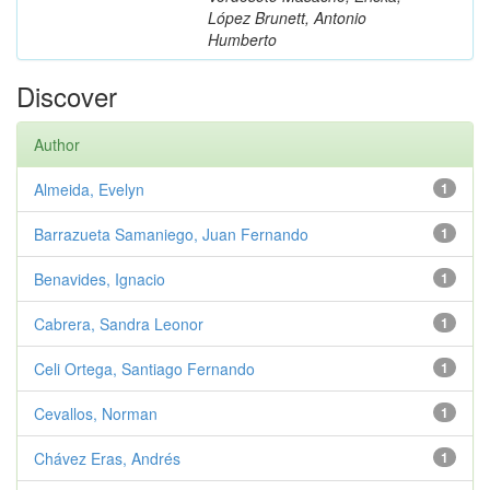
López Brunett, Antonio
Humberto
Discover
Author
Almeida, Evelyn
1
Barrazueta Samaniego, Juan Fernando
1
Benavides, Ignacio
1
Cabrera, Sandra Leonor
1
Celi Ortega, Santiago Fernando
1
Cevallos, Norman
1
Chávez Eras, Andrés
1