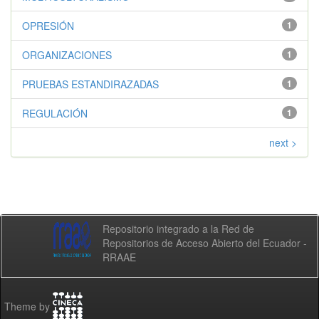
OPRESIÓN
1
ORGANIZACIONES
1
PRUEBAS ESTANDIRAZADAS
1
REGULACIÓN
1
next >
Repositorio integrado a la Red de
Repositorios de Acceso Abierto del Ecuador -
RRAAE
Theme by