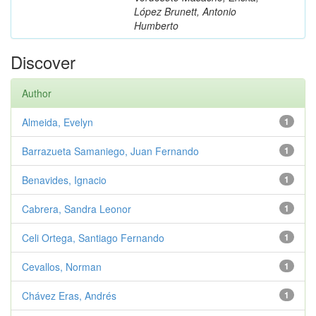
López Brunett, Antonio
Humberto
Discover
Author
Almeida, Evelyn
1
Barrazueta Samaniego, Juan Fernando
1
Benavides, Ignacio
1
Cabrera, Sandra Leonor
1
Celi Ortega, Santiago Fernando
1
Cevallos, Norman
1
Chávez Eras, Andrés
1