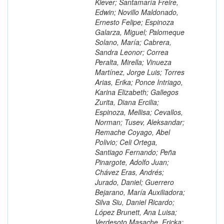
Klever; Santamaría Freire,
Edwin; Novillo Maldonado,
Ernesto Felipe; Espinoza
Galarza, Miguel; Palomeque
Solano, María; Cabrera,
Sandra Leonor; Correa
Peralta, Mirella; Vinueza
Martínez, Jorge Luis; Torres
Arias, Erika; Ponce Intriago,
Karina Elizabeth; Gallegos
Zurita, Diana Ercilia;
Espinoza, Mellisa; Cevallos,
Norman; Tusev, Aleksandar;
Remache Coyago, Abel
Polivio; Celi Ortega,
Santiago Fernando; Peña
Pinargote, Adolfo Juan;
Chávez Eras, Andrés;
Jurado, Daniel; Guerrero
Bejarano, María Auxiliadora;
Silva Siu, Daniel Ricardo;
López Brunett, Ana Luisa;
Verdesoto Masache, Ericka;