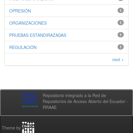
OPRESIÓN
1
ORGANIZACIONES
1
PRUEBAS ESTANDIRAZADAS
1
REGULACIÓN
1
next >
Repositorio integrado a la Red de
Repositorios de Acceso Abierto del Ecuador -
RRAAE
Theme by