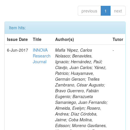
previous
1
next
Item hits:
Issue Date
Title
Author(s)
Tutor
6-Jun-2017
INNOVA
Mafla Yépez, Carlos
-
Research
Nolasco; Benavides,
Journal
Ignacio; Hernández, Paúl;
Clavijo, Juan Carlos; Yánez,
Patricio; Huayamave,
Germán Gerson; Trelles
Zambrano, César Augusto;
Bravo Guerrero, Fabián
Eugenio; Barrazueta
Samaniego, Juan Fernando;
Almeida, Evelyn; Rosero,
Andrea; Díaz Córdoba,
Jaime; Coba Molina,
Edisson; Moreno Gavilanes,