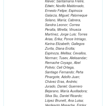
Klever; Santamaría Freire,
Edwin; Novillo Maldonado,
Ernesto Felipe; Espinoza
Galarza, Miguel; Palomeque
Solano, María; Cabrera,
Sandra Leonor; Correa
Peralta, Mirella; Vinueza
Martínez, Jorge Luis; Torres
Arias, Erika; Ponce Intriago,
Karina Elizabeth; Gallegos
Zurita, Diana Ercilia;
Espinoza, Mellisa; Cevallos,
Norman; Tusev, Aleksandar;
Remache Coyago, Abel
Polivio; Celi Ortega,
Santiago Fernando; Peña
Pinargote, Adolfo Juan;
Chávez Eras, Andrés;
Jurado, Daniel; Guerrero
Bejarano, María Auxiliadora;
Silva Siu, Daniel Ricardo;
López Brunett, Ana Luisa;
Verdesoto Masache, Ericka;