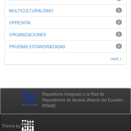
MULTICULTURALISMO
1
OPRESIÓN
1
ORGANIZACIONES
1
PRUEBAS ESTANDIRAZADAS
1
next >
Repositorio integrado a la Red de
Repositorios de Acceso Abierto del Ecuador -
RRAAE
Theme by