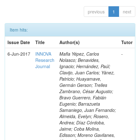
previous
1
next
Item hits:
Issue Date
Title
Author(s)
Tutor
6-Jun-2017
INNOVA
Mafla Yépez, Carlos
-
Research
Nolasco; Benavides,
Journal
Ignacio; Hernández, Paúl;
Clavijo, Juan Carlos; Yánez,
Patricio; Huayamave,
Germán Gerson; Trelles
Zambrano, César Augusto;
Bravo Guerrero, Fabián
Eugenio; Barrazueta
Samaniego, Juan Fernando;
Almeida, Evelyn; Rosero,
Andrea; Díaz Córdoba,
Jaime; Coba Molina,
Edisson; Moreno Gavilanes,