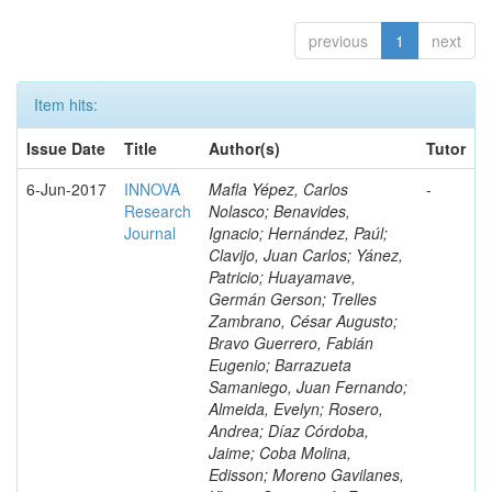
previous
1
next
Item hits:
Issue Date
Title
Author(s)
Tutor
6-Jun-2017
INNOVA
Mafla Yépez, Carlos
-
Research
Nolasco; Benavides,
Journal
Ignacio; Hernández, Paúl;
Clavijo, Juan Carlos; Yánez,
Patricio; Huayamave,
Germán Gerson; Trelles
Zambrano, César Augusto;
Bravo Guerrero, Fabián
Eugenio; Barrazueta
Samaniego, Juan Fernando;
Almeida, Evelyn; Rosero,
Andrea; Díaz Córdoba,
Jaime; Coba Molina,
Edisson; Moreno Gavilanes,