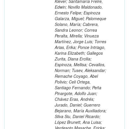
Klever; Santamaría Freire,
Edwin; Novillo Maldonado,
Ernesto Felipe; Espinoza
Galarza, Miguel; Palomeque
Solano, María; Cabrera,
Sandra Leonor; Correa
Peralta, Mirella; Vinueza
Martínez, Jorge Luis; Torres
Arias, Erika; Ponce Intriago,
Karina Elizabeth; Gallegos
Zurita, Diana Ercilia;
Espinoza, Mellisa; Cevallos,
Norman; Tusev, Aleksandar;
Remache Coyago, Abel
Polivio; Celi Ortega,
Santiago Fernando; Peña
Pinargote, Adolfo Juan;
Chávez Eras, Andrés;
Jurado, Daniel; Guerrero
Bejarano, María Auxiliadora;
Silva Siu, Daniel Ricardo;
López Brunett, Ana Luisa;
Verdesoto Masache, Ericka;