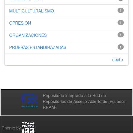
MULTICULTURALISMO
1
OPRESIÓN
1
ORGANIZACIONES
1
PRUEBAS ESTANDIRAZADAS
1
next >
Repositorio integrado a la Red de
Repositorios de Acceso Abierto del Ecuador -
RRAAE
Theme by