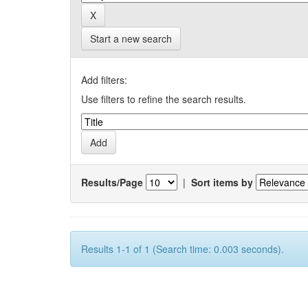
Start a new search
Add filters:
Use filters to refine the search results.
Results/Page
|
Sort items by
Results 1-1 of 1 (Search time: 0.003 seconds).