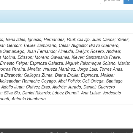
o; Benavides, Ignacio; Hernández, Paúl; Clavijo, Juan Carlos; Yánez,
mán Gerson; Trelles Zambrano, César Augusto; Bravo Guerrero,
a Samaniego, Juan Fernando; Almeida, Evelyn; Rosero, Andrea;
 Molina, Edisson; Moreno Gavilanes, Klever; Santamaría Freire,
 Ernesto Felipe; Espinoza Galarza, Miguel; Palomeque Solano, María;
rrea Peralta, Mirella; Vinueza Martínez, Jorge Luis; Torres Arias,
na Elizabeth; Gallegos Zurita, Diana Ercilia; Espinoza, Mellisa;
Aleksandar; Remache Coyago, Abel Polivio; Celi Ortega, Santiago
 Adolfo Juan; Chávez Eras, Andrés; Jurado, Daniel; Guerrero
a; Silva Siu, Daniel Ricardo; López Brunett, Ana Luisa; Verdesoto
unett, Antonio Humberto