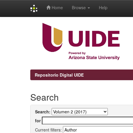
Home
Browse
Help
Skip
navigation
Repositorio Digital UIDE
Search
Search:
for
Current filters: