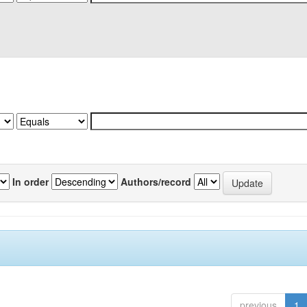
In order
Authors/record
previous
1