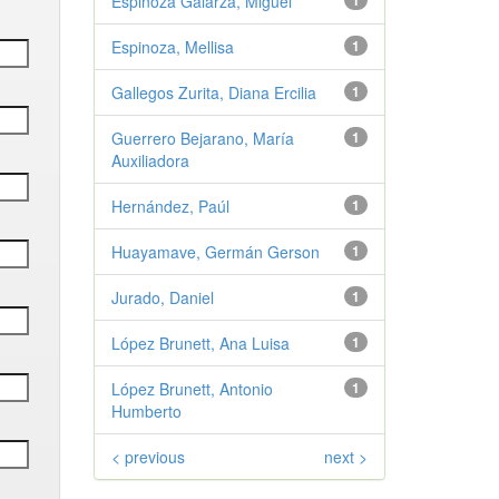
Espinoza Galarza, Miguel
1
Espinoza, Mellisa
1
Gallegos Zurita, Diana Ercilia
1
Guerrero Bejarano, María
1
Auxiliadora
Hernández, Paúl
1
Huayamave, Germán Gerson
1
Jurado, Daniel
1
López Brunett, Ana Luisa
1
López Brunett, Antonio
1
Humberto
< previous
next >