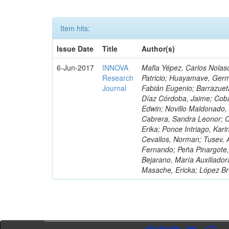
Item hits:
Issue Date
Title
Author(s)
6-Jun-2017
INNOVA
Mafla Yépez, Carlos Nolasc
Research
Patricio; Huayamave, Ger
Journal
Fabián Eugenio; Barrazuet
Díaz Córdoba, Jaime; Coba
Edwin; Novillo Maldonado,
Cabrera, Sandra Leonor; Co
Erika; Ponce Intriago, Kari
Cevallos, Norman; Tusev, 
Fernando; Peña Pinargote,
Bejarano, María Auxiliador
Masache, Ericka; López Br