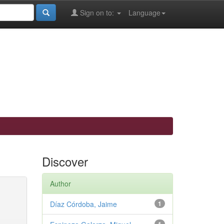
Sign on to:
Language
Discover
Author
Díaz Córdoba, Jaime
1