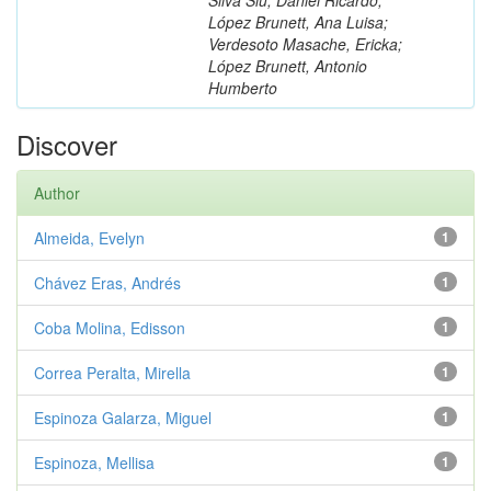
López Brunett, Ana Luisa;
Verdesoto Masache, Ericka;
López Brunett, Antonio
Humberto
Discover
Author
Almeida, Evelyn
1
Chávez Eras, Andrés
1
Coba Molina, Edisson
1
Correa Peralta, Mirella
1
Espinoza Galarza, Miguel
1
Espinoza, Mellisa
1