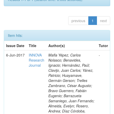
previous
1
next
Item hits:
Issue Date
Title
Author(s)
Tutor
6-Jun-2017
INNOVA
Mafla Yépez, Carlos
-
Research
Nolasco; Benavides,
Journal
Ignacio; Hernández, Paúl;
Clavijo, Juan Carlos; Yánez,
Patricio; Huayamave,
Germán Gerson; Trelles
Zambrano, César Augusto;
Bravo Guerrero, Fabián
Eugenio; Barrazueta
Samaniego, Juan Fernando;
Almeida, Evelyn; Rosero,
Andrea; Díaz Córdoba,