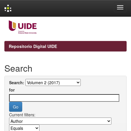
Skip
navigation
Repositorio Digital UIDE
Search
Search:
for
Current filters: