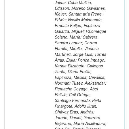
Jaime; Coba Molina,
Edisson; Moreno Gavilanes,
Klever; Santamaría Freire,
Edwin; Novillo Maldonado,
Ernesto Felipe; Espinoza
Galarza, Miguel; Palomeque
Solano, María; Cabrera,
Sandra Leonor; Correa
Peralta, Mirella; Vinueza
Martínez, Jorge Luis; Torres
Arias, Erika; Ponce Intriago,
Karina Elizabeth; Gallegos
Zurita, Diana Ercilia;
Espinoza, Mellisa; Cevallos,
Norman; Tusev, Aleksandar;
Remache Coyago, Abel
Polivio; Celi Ortega,
Santiago Fernando; Peña
Pinargote, Adolfo Juan;
Chávez Eras, Andrés;
Jurado, Daniel; Guerrero
Bejarano, María Auxiliadora;
Silva Siu, Daniel Ricardo;