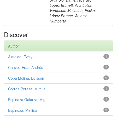
López Brunett, Ana Luisa;
Verdesoto Masache, Ericka;
López Brunett, Antonio
Humberto
Discover
Author
Almeida, Evelyn
1
Chávez Eras, Andrés
1
Coba Molina, Edisson
1
Correa Peralta, Mirella
1
Espinoza Galarza, Miguel
1
Espinoza, Mellisa
1