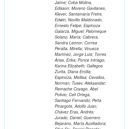
Jaime; Coba Molina,
Edisson; Moreno Gavilanes,
Klever; Santamaría Freire,
Edwin; Novillo Maldonado,
Ernesto Felipe; Espinoza
Galarza, Miguel; Palomeque
Solano, María; Cabrera,
Sandra Leonor; Correa
Peralta, Mirella; Vinueza
Martínez, Jorge Luis; Torres
Arias, Erika; Ponce Intriago,
Karina Elizabeth; Gallegos
Zurita, Diana Ercilia;
Espinoza, Mellisa; Cevallos,
Norman; Tusev, Aleksandar;
Remache Coyago, Abel
Polivio; Celi Ortega,
Santiago Fernando; Peña
Pinargote, Adolfo Juan;
Chávez Eras, Andrés;
Jurado, Daniel; Guerrero
Bejarano, María Auxiliadora;
Silva Siu, Daniel Ricardo;