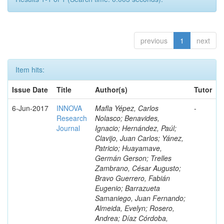
previous
1
next
Item hits:
Issue Date
Title
Author(s)
Tutor
6-Jun-2017
INNOVA
Mafla Yépez, Carlos
-
Research
Nolasco; Benavides,
Journal
Ignacio; Hernández, Paúl;
Clavijo, Juan Carlos; Yánez,
Patricio; Huayamave,
Germán Gerson; Trelles
Zambrano, César Augusto;
Bravo Guerrero, Fabián
Eugenio; Barrazueta
Samaniego, Juan Fernando;
Almeida, Evelyn; Rosero,
Andrea; Díaz Córdoba,