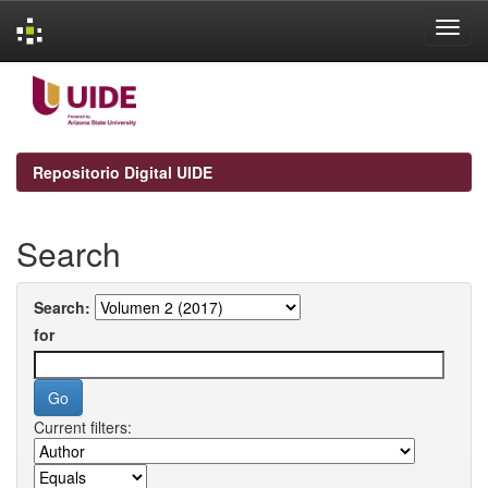
Skip
navigation
Repositorio Digital UIDE
Search
Search:
for
Current filters: