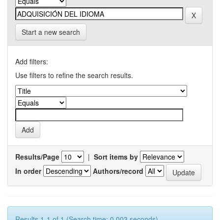
Start a new search
Add filters:
Use filters to refine the search results.
Results/Page
|
Sort items by
In order
Authors/record
Results 1-1 of 1 (Search time: 0.003 seconds).