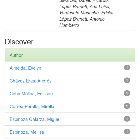
López Brunett, Ana Luisa;
Verdesoto Masache, Ericka;
López Brunett, Antonio
Humberto
Discover
Author
Almeida, Evelyn
1
Chávez Eras, Andrés
1
Coba Molina, Edisson
1
Correa Peralta, Mirella
1
Espinoza Galarza, Miguel
1
Espinoza, Mellisa
1