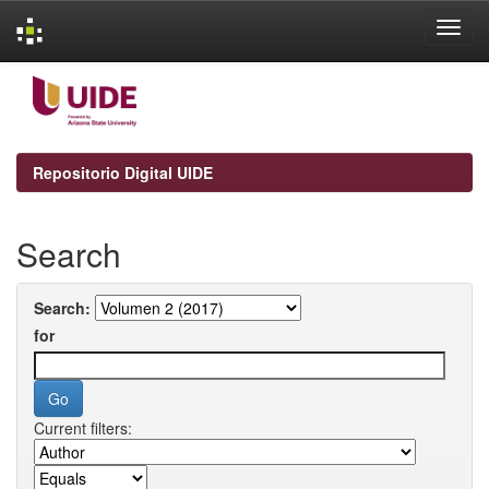
Skip
navigation
Repositorio Digital UIDE
Search
Search:
for
Current filters: