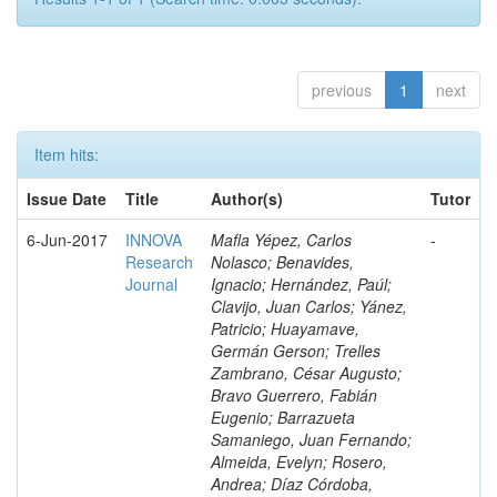
previous
1
next
Item hits:
Issue Date
Title
Author(s)
Tutor
6-Jun-2017
INNOVA
Mafla Yépez, Carlos
-
Research
Nolasco; Benavides,
Journal
Ignacio; Hernández, Paúl;
Clavijo, Juan Carlos; Yánez,
Patricio; Huayamave,
Germán Gerson; Trelles
Zambrano, César Augusto;
Bravo Guerrero, Fabián
Eugenio; Barrazueta
Samaniego, Juan Fernando;
Almeida, Evelyn; Rosero,
Andrea; Díaz Córdoba,