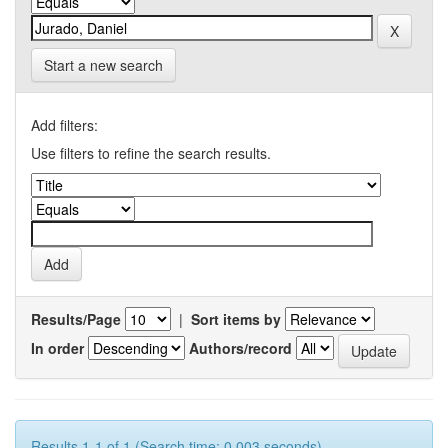
Start a new search
Add filters:
Use filters to refine the search results.
Results/Page
|
Sort items by
In order
Authors/record
Results 1-1 of 1 (Search time: 0.003 seconds).