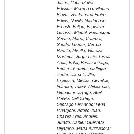
Jaime; Coba Molina,
Edisson; Moreno Gavilanes,
Klever; Santamaría Freire,
Edwin; Novillo Maldonado,
Ernesto Felipe; Espinoza
Galarza, Miguel; Palomeque
Solano, María; Cabrera,
Sandra Leonor; Correa
Peralta, Mirella; Vinueza
Martínez, Jorge Luis; Torres
Arias, Erika; Ponce Intriago,
Karina Elizabeth; Gallegos
Zurita, Diana Ercilia;
Espinoza, Mellisa; Cevallos,
Norman; Tusev, Aleksandar;
Remache Coyago, Abel
Polivio; Celi Ortega,
Santiago Fernando; Peña
Pinargote, Adolfo Juan;
Chávez Eras, Andrés;
Jurado, Daniel; Guerrero
Bejarano, María Auxiliadora;
Silva Siu, Daniel Ricardo;