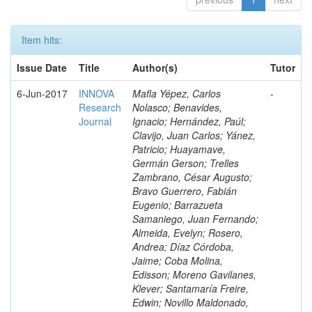
Item hits:
Issue Date
Title
Author(s)
Tutor
6-Jun-2017
INNOVA
Mafla Yépez, Carlos
-
Research
Nolasco; Benavides,
Journal
Ignacio; Hernández, Paúl;
Clavijo, Juan Carlos; Yánez,
Patricio; Huayamave,
Germán Gerson; Trelles
Zambrano, César Augusto;
Bravo Guerrero, Fabián
Eugenio; Barrazueta
Samaniego, Juan Fernando;
Almeida, Evelyn; Rosero,
Andrea; Díaz Córdoba,
Jaime; Coba Molina,
Edisson; Moreno Gavilanes,
Klever; Santamaría Freire,
Edwin; Novillo Maldonado,