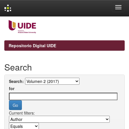
Skip
navigation
Repositorio Digital UIDE
Search
Search:
for
Current filters: