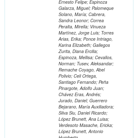
Ernesto Felipe; Espinoza
Galarza, Miguel; Palomeque
Solano, María; Cabrera,
Sandra Leonor; Correa
Peralta, Mirella; Vinueza
Martínez, Jorge Luis; Torres
Arias, Erika; Ponce Intriago,
Karina Elizabeth; Gallegos
Zurita, Diana Ercilia;
Espinoza, Mellisa; Cevallos,
Norman; Tusev, Aleksandar;
Remache Coyago, Abel
Polivio; Celi Ortega,
Santiago Fernando; Peña
Pinargote, Adolfo Juan;
Chávez Eras, Andrés;
Jurado, Daniel; Guerrero
Bejarano, María Auxiliadora;
Silva Siu, Daniel Ricardo;
López Brunett, Ana Luisa;
Verdesoto Masache, Ericka;
López Brunett, Antonio
Humberto