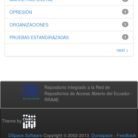
OPRESIÓN
1
ORGANIZACIONES
1
PRUEBAS ESTANDIRAZADAS
1
next >
Repositorio integrado a la Red de
Repositorios de Acceso Abierto del Ecuador -
RRAAE
Theme by
DSpace Software
Copyright © 2002-2013
Duraspace
-
Feedback