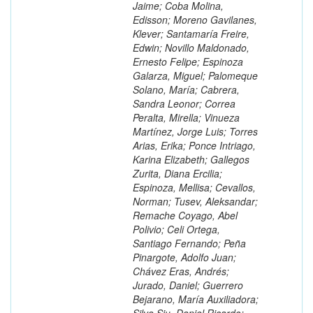
Jaime; Coba Molina,
Edisson; Moreno Gavilanes,
Klever; Santamaría Freire,
Edwin; Novillo Maldonado,
Ernesto Felipe; Espinoza
Galarza, Miguel; Palomeque
Solano, María; Cabrera,
Sandra Leonor; Correa
Peralta, Mirella; Vinueza
Martínez, Jorge Luis; Torres
Arias, Erika; Ponce Intriago,
Karina Elizabeth; Gallegos
Zurita, Diana Ercilia;
Espinoza, Mellisa; Cevallos,
Norman; Tusev, Aleksandar;
Remache Coyago, Abel
Polivio; Celi Ortega,
Santiago Fernando; Peña
Pinargote, Adolfo Juan;
Chávez Eras, Andrés;
Jurado, Daniel; Guerrero
Bejarano, María Auxiliadora;
Silva Siu, Daniel Ricardo;