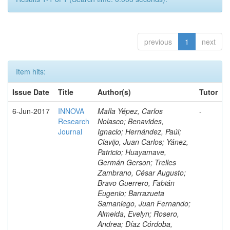
previous
1
next
Item hits:
Issue Date
Title
Author(s)
Tutor
6-Jun-2017
INNOVA
Mafla Yépez, Carlos
-
Research
Nolasco; Benavides,
Journal
Ignacio; Hernández, Paúl;
Clavijo, Juan Carlos; Yánez,
Patricio; Huayamave,
Germán Gerson; Trelles
Zambrano, César Augusto;
Bravo Guerrero, Fabián
Eugenio; Barrazueta
Samaniego, Juan Fernando;
Almeida, Evelyn; Rosero,
Andrea; Díaz Córdoba,