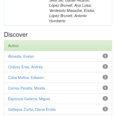
López Brunett, Ana Luisa;
Verdesoto Masache, Ericka;
López Brunett, Antonio
Humberto
Discover
Author
Almeida, Evelyn
1
Chávez Eras, Andrés
1
Coba Molina, Edisson
1
Correa Peralta, Mirella
1
Espinoza Galarza, Miguel
1
Gallegos Zurita, Diana Ercilia
1