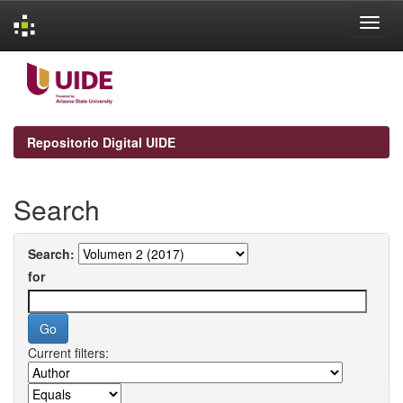
Skip
navigation
Repositorio Digital UIDE
Search
Search:
for
Current filters: