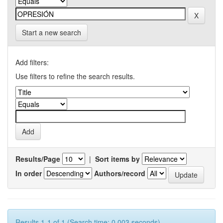
Start a new search
Add filters:
Use filters to refine the search results.
Results/Page
|
Sort items by
In order
Authors/record
Results 1-1 of 1 (Search time: 0.003 seconds).