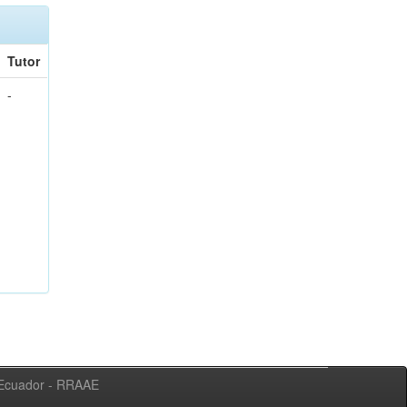
Tutor
-
l Ecuador - RRAAE