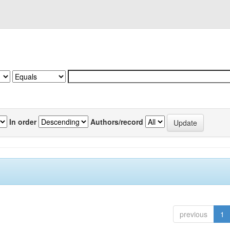
In order
Authors/record
previous
1