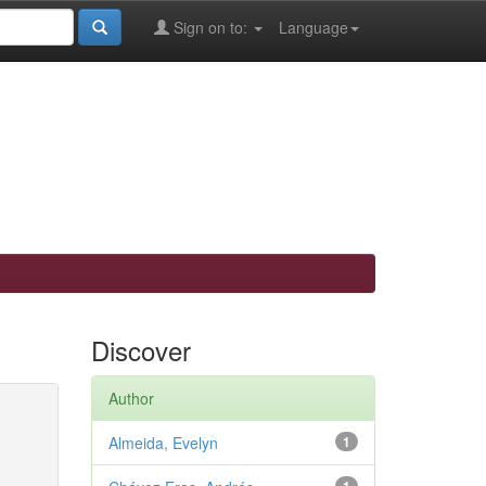
Sign on to:
Language
Discover
Author
Almeida, Evelyn
1