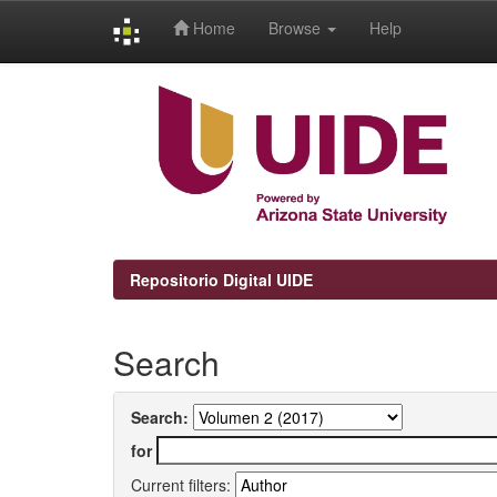
Home
Browse
Help
Skip
navigation
Repositorio Digital UIDE
Search
Search:
for
Current filters: