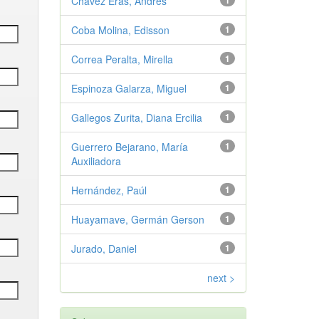
Chávez Eras, Andrés
1
Coba Molina, Edisson
1
Correa Peralta, Mirella
1
Espinoza Galarza, Miguel
1
Gallegos Zurita, Diana Ercilia
1
Guerrero Bejarano, María
1
Auxiliadora
Hernández, Paúl
1
Huayamave, Germán Gerson
1
Jurado, Daniel
1
next >