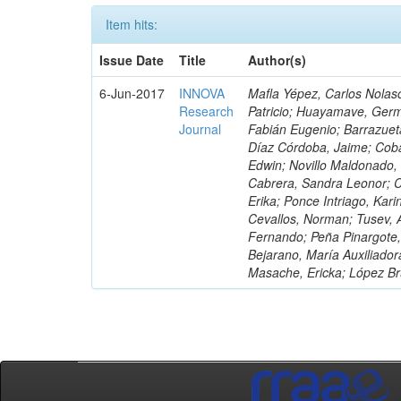
Item hits:
Issue Date
Title
Author(s)
6-Jun-2017
INNOVA
Mafla Yépez, Carlos Nolasc
Research
Patricio; Huayamave, Ger
Journal
Fabián Eugenio; Barrazuet
Díaz Córdoba, Jaime; Coba
Edwin; Novillo Maldonado,
Cabrera, Sandra Leonor; Co
Erika; Ponce Intriago, Kari
Cevallos, Norman; Tusev, 
Fernando; Peña Pinargote,
Bejarano, María Auxiliador
Masache, Ericka; López Br