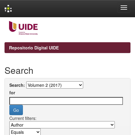
Skip
navigation
Repositorio Digital UIDE
Search
Search:
for
Current filters: