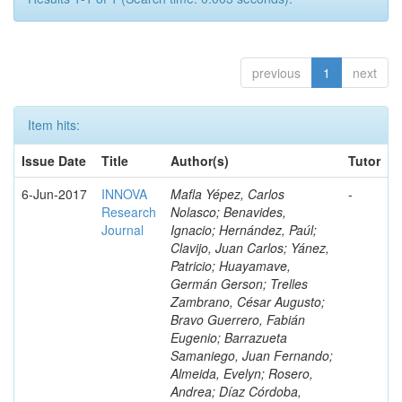
previous
1
next
Item hits:
Issue Date
Title
Author(s)
Tutor
6-Jun-2017
INNOVA
Mafla Yépez, Carlos
-
Research
Nolasco; Benavides,
Journal
Ignacio; Hernández, Paúl;
Clavijo, Juan Carlos; Yánez,
Patricio; Huayamave,
Germán Gerson; Trelles
Zambrano, César Augusto;
Bravo Guerrero, Fabián
Eugenio; Barrazueta
Samaniego, Juan Fernando;
Almeida, Evelyn; Rosero,
Andrea; Díaz Córdoba,