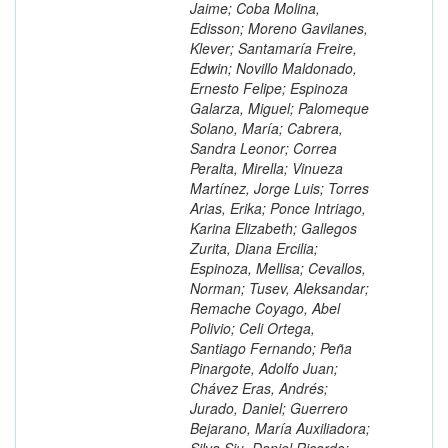
Jaime; Coba Molina,
Edisson; Moreno Gavilanes,
Klever; Santamaría Freire,
Edwin; Novillo Maldonado,
Ernesto Felipe; Espinoza
Galarza, Miguel; Palomeque
Solano, María; Cabrera,
Sandra Leonor; Correa
Peralta, Mirella; Vinueza
Martínez, Jorge Luis; Torres
Arias, Erika; Ponce Intriago,
Karina Elizabeth; Gallegos
Zurita, Diana Ercilia;
Espinoza, Mellisa; Cevallos,
Norman; Tusev, Aleksandar;
Remache Coyago, Abel
Polivio; Celi Ortega,
Santiago Fernando; Peña
Pinargote, Adolfo Juan;
Chávez Eras, Andrés;
Jurado, Daniel; Guerrero
Bejarano, María Auxiliadora;
Silva Siu, Daniel Ricardo;