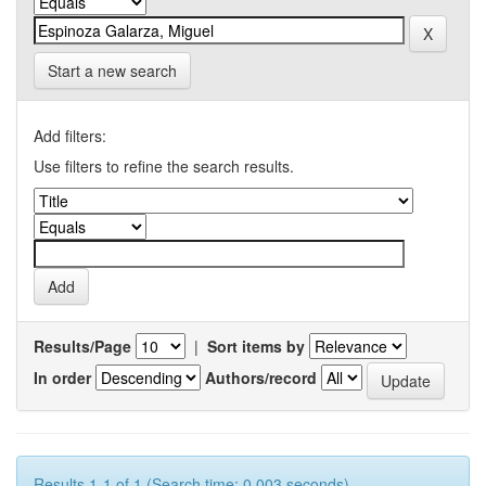
Start a new search
Add filters:
Use filters to refine the search results.
Results/Page
|
Sort items by
In order
Authors/record
Results 1-1 of 1 (Search time: 0.003 seconds).