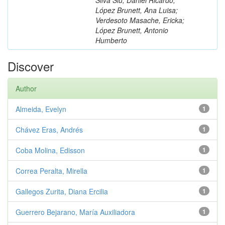
López Brunett, Ana Luisa;
Verdesoto Masache, Ericka;
López Brunett, Antonio
Humberto
Discover
Author
Almeida, Evelyn
1
Chávez Eras, Andrés
1
Coba Molina, Edisson
1
Correa Peralta, Mirella
1
Gallegos Zurita, Diana Ercilia
1
Guerrero Bejarano, María Auxiliadora
1