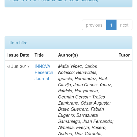
previous
1
next
Item hits:
Issue Date
Title
Author(s)
Tutor
6-Jun-2017
INNOVA
Mafla Yépez, Carlos
-
Research
Nolasco; Benavides,
Journal
Ignacio; Hernández, Paúl;
Clavijo, Juan Carlos; Yánez,
Patricio; Huayamave,
Germán Gerson; Trelles
Zambrano, César Augusto;
Bravo Guerrero, Fabián
Eugenio; Barrazueta
Samaniego, Juan Fernando;
Almeida, Evelyn; Rosero,
Andrea; Díaz Córdoba,