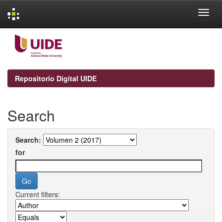
Skip
navigation
Repositorio Digital UIDE
Search
Search:
for
Current filters: