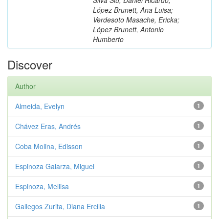
López Brunett, Ana Luisa;
Verdesoto Masache, Ericka;
López Brunett, Antonio
Humberto
Discover
Author
Almeida, Evelyn
1
Chávez Eras, Andrés
1
Coba Molina, Edisson
1
Espinoza Galarza, Miguel
1
Espinoza, Mellisa
1
Gallegos Zurita, Diana Ercilia
1