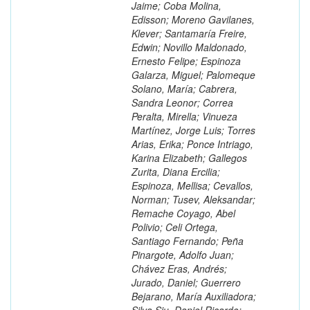
Jaime; Coba Molina,
Edisson; Moreno Gavilanes,
Klever; Santamaría Freire,
Edwin; Novillo Maldonado,
Ernesto Felipe; Espinoza
Galarza, Miguel; Palomeque
Solano, María; Cabrera,
Sandra Leonor; Correa
Peralta, Mirella; Vinueza
Martínez, Jorge Luis; Torres
Arias, Erika; Ponce Intriago,
Karina Elizabeth; Gallegos
Zurita, Diana Ercilia;
Espinoza, Mellisa; Cevallos,
Norman; Tusev, Aleksandar;
Remache Coyago, Abel
Polivio; Celi Ortega,
Santiago Fernando; Peña
Pinargote, Adolfo Juan;
Chávez Eras, Andrés;
Jurado, Daniel; Guerrero
Bejarano, María Auxiliadora;
Silva Siu, Daniel Ricardo;