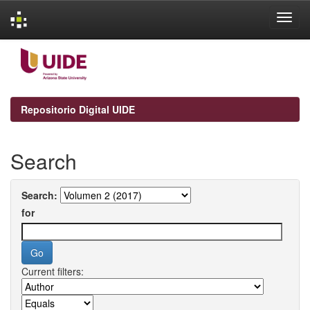
Skip
navigation
Repositorio Digital UIDE
Search
Search:
for
Current filters: