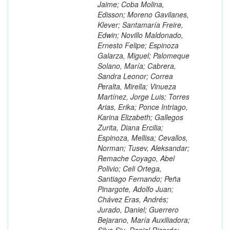
Jaime; Coba Molina,
Edisson; Moreno Gavilanes,
Klever; Santamaría Freire,
Edwin; Novillo Maldonado,
Ernesto Felipe; Espinoza
Galarza, Miguel; Palomeque
Solano, María; Cabrera,
Sandra Leonor; Correa
Peralta, Mirella; Vinueza
Martínez, Jorge Luis; Torres
Arias, Erika; Ponce Intriago,
Karina Elizabeth; Gallegos
Zurita, Diana Ercilia;
Espinoza, Mellisa; Cevallos,
Norman; Tusev, Aleksandar;
Remache Coyago, Abel
Polivio; Celi Ortega,
Santiago Fernando; Peña
Pinargote, Adolfo Juan;
Chávez Eras, Andrés;
Jurado, Daniel; Guerrero
Bejarano, María Auxiliadora;
Silva Siu, Daniel Ricardo;