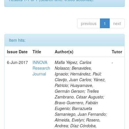
previous
1
next
Item hits:
Issue Date
Title
Author(s)
Tutor
6-Jun-2017
INNOVA
Mafla Yépez, Carlos
-
Research
Nolasco; Benavides,
Journal
Ignacio; Hernández, Paúl;
Clavijo, Juan Carlos; Yánez,
Patricio; Huayamave,
Germán Gerson; Trelles
Zambrano, César Augusto;
Bravo Guerrero, Fabián
Eugenio; Barrazueta
Samaniego, Juan Fernando;
Almeida, Evelyn; Rosero,
Andrea; Díaz Córdoba,