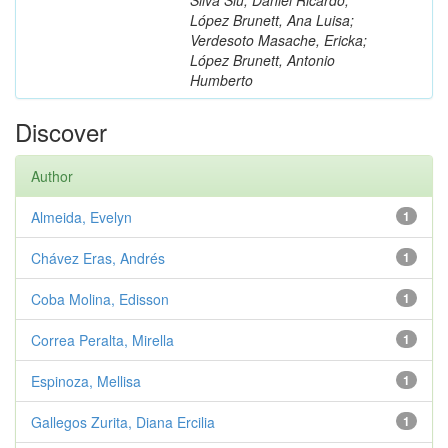
López Brunett, Ana Luisa;
Verdesoto Masache, Ericka;
López Brunett, Antonio
Humberto
Discover
Author
Almeida, Evelyn
1
Chávez Eras, Andrés
1
Coba Molina, Edisson
1
Correa Peralta, Mirella
1
Espinoza, Mellisa
1
Gallegos Zurita, Diana Ercilia
1