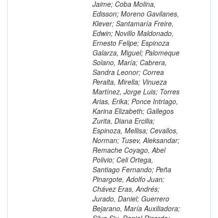
Jaime; Coba Molina,
Edisson; Moreno Gavilanes,
Klever; Santamaría Freire,
Edwin; Novillo Maldonado,
Ernesto Felipe; Espinoza
Galarza, Miguel; Palomeque
Solano, María; Cabrera,
Sandra Leonor; Correa
Peralta, Mirella; Vinueza
Martínez, Jorge Luis; Torres
Arias, Erika; Ponce Intriago,
Karina Elizabeth; Gallegos
Zurita, Diana Ercilia;
Espinoza, Mellisa; Cevallos,
Norman; Tusev, Aleksandar;
Remache Coyago, Abel
Polivio; Celi Ortega,
Santiago Fernando; Peña
Pinargote, Adolfo Juan;
Chávez Eras, Andrés;
Jurado, Daniel; Guerrero
Bejarano, María Auxiliadora;
Silva Siu, Daniel Ricardo;