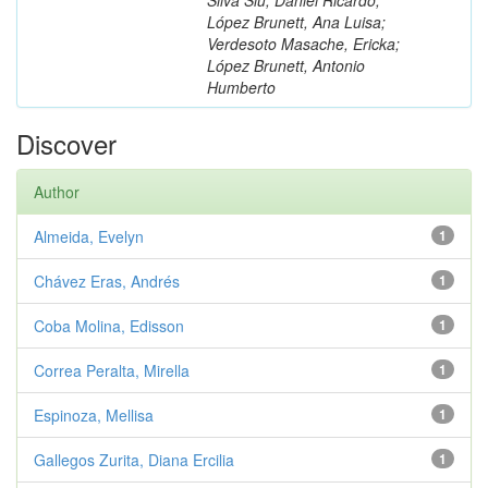
López Brunett, Ana Luisa;
Verdesoto Masache, Ericka;
López Brunett, Antonio
Humberto
Discover
Author
Almeida, Evelyn
1
Chávez Eras, Andrés
1
Coba Molina, Edisson
1
Correa Peralta, Mirella
1
Espinoza, Mellisa
1
Gallegos Zurita, Diana Ercilia
1