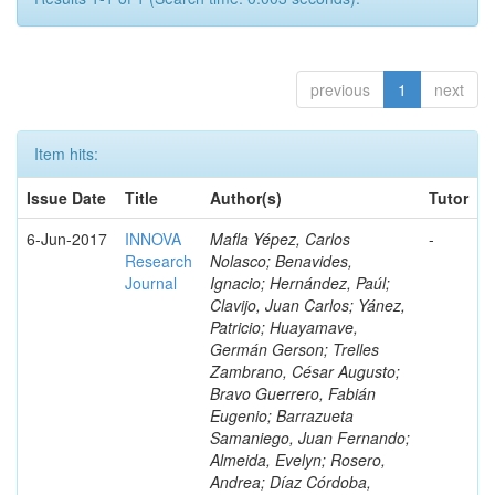
previous
1
next
Item hits:
Issue Date
Title
Author(s)
Tutor
6-Jun-2017
INNOVA
Mafla Yépez, Carlos
-
Research
Nolasco; Benavides,
Journal
Ignacio; Hernández, Paúl;
Clavijo, Juan Carlos; Yánez,
Patricio; Huayamave,
Germán Gerson; Trelles
Zambrano, César Augusto;
Bravo Guerrero, Fabián
Eugenio; Barrazueta
Samaniego, Juan Fernando;
Almeida, Evelyn; Rosero,
Andrea; Díaz Córdoba,