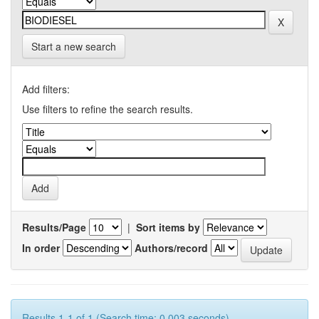
Start a new search
Add filters:
Use filters to refine the search results.
Results/Page
|
Sort items by
In order
Authors/record
Results 1-1 of 1 (Search time: 0.003 seconds).