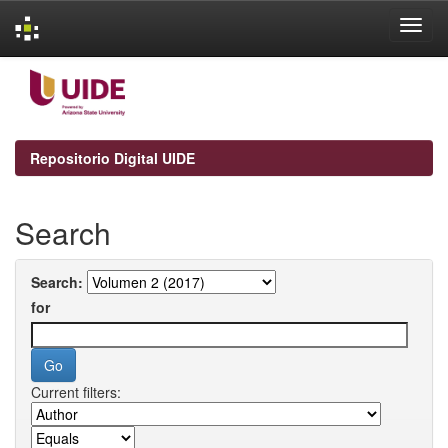
Skip
navigation
Repositorio Digital UIDE
Search
Search:
for
Current filters: